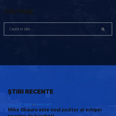
CĂUTARE
ȘTIRI RECENTE
5 AUGUST 2026
IN
BASCHET
Mike Okauru este noul jucător al echipei
noastre de baschet!