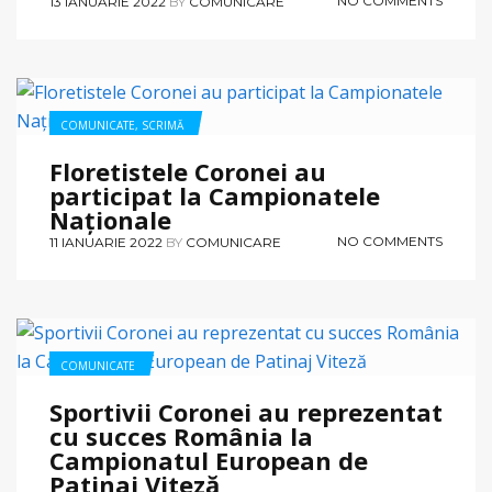
NO COMMENTS
13 IANUARIE 2022
BY
COMUNICARE
COMUNICATE
,
SCRIMĂ
Floretistele Coronei au
participat la Campionatele
Naționale
NO COMMENTS
11 IANUARIE 2022
BY
COMUNICARE
COMUNICATE
Sportivii Coronei au reprezentat
cu succes România la
Campionatul European de
Patinaj Viteză