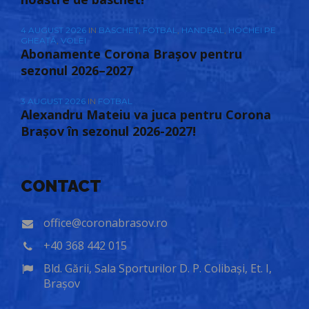
4 AUGUST 2026
IN
BASCHET
,
FOTBAL
,
HANDBAL
,
HOCHEI PE
GHEAȚĂ
,
VOLEI
Abonamente Corona Brașov pentru
sezonul 2026–2027
3 AUGUST 2026
IN
FOTBAL
Alexandru Mateiu va juca pentru Corona
Brașov în sezonul 2026-2027!
CONTACT
office@coronabrasov.ro
+40 368 442 015
Bld. Gării, Sala Sporturilor D. P. Colibași, Et. I,
Brașov