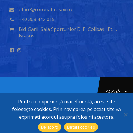
office@coronabrasov.ro
+40 368 442 015
Bld. Gării, Sala Sporturilor D. P. Colibași, Et. I,
Brașov
ACASĂ
Pentru o experiență mai eficientă, acest site
folosește cookies. Prin navigarea pe acest site vă
exprimați acordul asupra folosirii acestora.
© 2020-2026 CORONA BRASOV
De acord
Detalii cookies