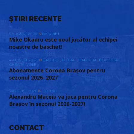
ȘTIRI RECENTE
5 AUGUST 2026
IN
BASCHET
Mike Okauru este noul jucător al echipei
noastre de baschet!
4 AUGUST 2026
IN
BASCHET
,
FOTBAL
,
HANDBAL
,
HOCHEI PE
GHEAȚĂ
,
VOLEI
Abonamente Corona Brașov pentru
sezonul 2026–2027
3 AUGUST 2026
IN
FOTBAL
Alexandru Mateiu va juca pentru Corona
Brașov în sezonul 2026-2027!
CONTACT