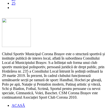
25
Clubul Sportiv Municipal Corona Brașov este o structură sportivă și
instituție publică de interes local, aflată în subordinea Consiliului
Local al Municipiului Brașov. S-a înființat sub forma unui club
sportiv municipal polisportiv, persoană juridică de drept public, prin
Hotărârea nr. 235 a Consiliului Local întrunit în ședință ordinară la
29 martie 2019. În prezent, în cadrul clubului funcționează
următoarele secții pe ramură de sport: Handbal, Hochei pe gheață,
Polo pe apă, Natație și Pentatlon modern, Patinaj artistic și viteză,
Schi și Biatlon, Fotbal, Scrimă, Sportul pentru persoane cu nevoi
speciale, Gimnastică, Volei, Baschet. CSM Corona Brașov este
continuatorul Asociației Sport Club Corona 2010.
ACASĂ