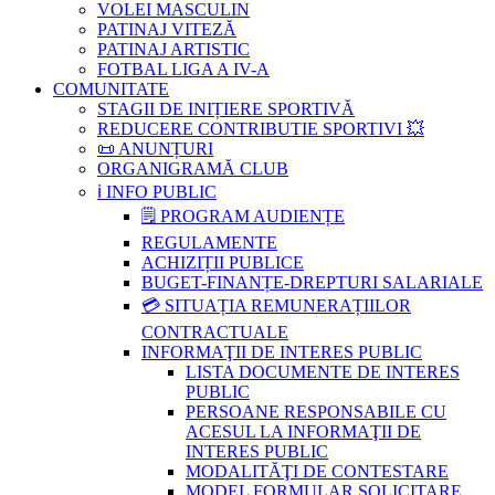
VOLEI MASCULIN
PATINAJ VITEZĂ
PATINAJ ARTISTIC
FOTBAL LIGA A IV-A
COMUNITATE
STAGII DE INIȚIERE SPORTIVĂ
REDUCERE CONTRIBUTIE SPORTIVI 💥
📜 ANUNȚURI
ORGANIGRAMĂ CLUB
ℹ️ INFO PUBLIC
🗒 PROGRAM AUDIENȚE
REGULAMENTE
ACHIZIȚII PUBLICE
BUGET-FINANȚE-DREPTURI SALARIALE
💳 SITUAȚIA REMUNERAȚIILOR
CONTRACTUALE
INFORMAŢII DE INTERES PUBLIC
LISTA DOCUMENTE DE INTERES
PUBLIC
PERSOANE RESPONSABILE CU
ACESUL LA INFORMAŢII DE
INTERES PUBLIC
MODALITĂŢI DE CONTESTARE
MODEL FORMULAR SOLICITARE