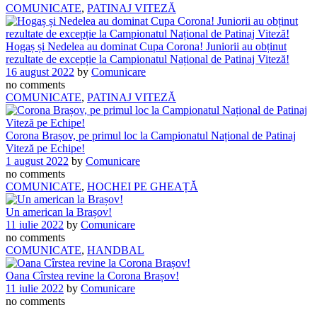
COMUNICATE
,
PATINAJ VITEZĂ
Hogaș și Nedelea au dominat Cupa Corona! Juniorii au obținut
rezultate de excepție la Campionatul Național de Patinaj Viteză!
16 august 2022
by
Comunicare
no comments
COMUNICATE
,
PATINAJ VITEZĂ
Corona Brașov, pe primul loc la Campionatul Național de Patinaj
Viteză pe Echipe!
1 august 2022
by
Comunicare
no comments
COMUNICATE
,
HOCHEI PE GHEAȚĂ
Un american la Brașov!
11 iulie 2022
by
Comunicare
no comments
COMUNICATE
,
HANDBAL
Oana Cîrstea revine la Corona Brașov!
11 iulie 2022
by
Comunicare
no comments