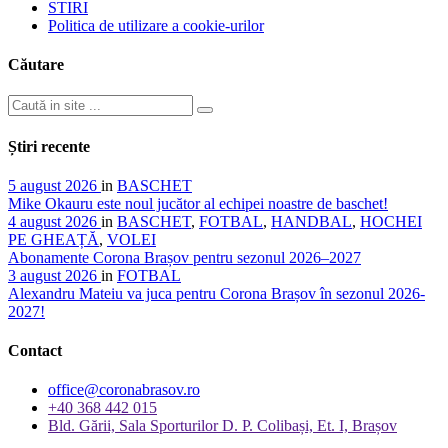
STIRI
Politica de utilizare a cookie-urilor
Căutare
Știri recente
5 august 2026
in
BASCHET
Mike Okauru este noul jucător al echipei noastre de baschet!
4 august 2026
in
BASCHET
,
FOTBAL
,
HANDBAL
,
HOCHEI
PE GHEAȚĂ
,
VOLEI
Abonamente Corona Brașov pentru sezonul 2026–2027
3 august 2026
in
FOTBAL
Alexandru Mateiu va juca pentru Corona Brașov în sezonul 2026-
2027!
Contact
office@coronabrasov.ro
+40 368 442 015
Bld. Gării, Sala Sporturilor D. P. Colibași, Et. I, Brașov