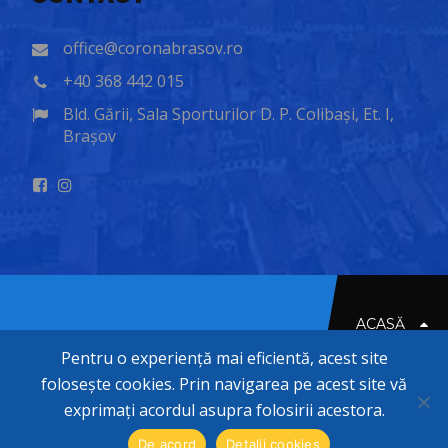
office@coronabrasov.ro
+40 368 442 015
Bld. Gării, Sala Sporturilor D. P. Colibași, Et. I,
Brașov
ACASĂ
Pentru o experiență mai eficientă, acest site
folosește cookies. Prin navigarea pe acest site vă
© 2020-2026 CORONA BRASOV
exprimați acordul asupra folosirii acestora.
De acord
Detalii cookies