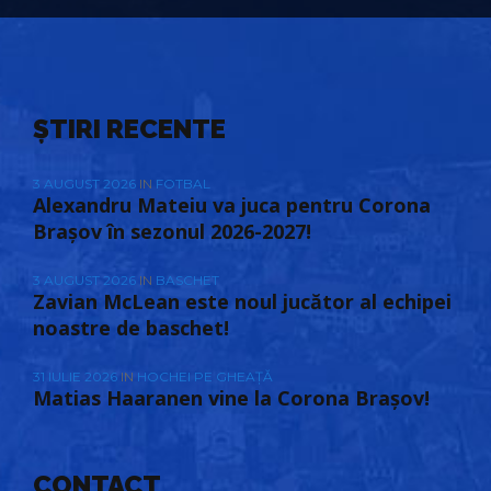
ȘTIRI RECENTE
3 AUGUST 2026
IN
FOTBAL
Alexandru Mateiu va juca pentru Corona
Brașov în sezonul 2026-2027!
3 AUGUST 2026
IN
BASCHET
Zavian McLean este noul jucător al echipei
noastre de baschet!
31 IULIE 2026
IN
HOCHEI PE GHEAȚĂ
Matias Haaranen vine la Corona Brașov!
CONTACT