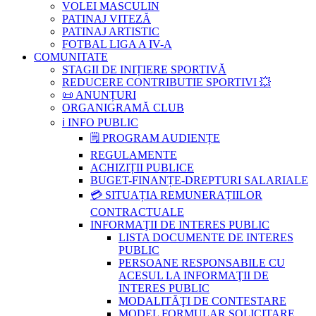
VOLEI MASCULIN
PATINAJ VITEZĂ
PATINAJ ARTISTIC
FOTBAL LIGA A IV-A
COMUNITATE
STAGII DE INIȚIERE SPORTIVĂ
REDUCERE CONTRIBUTIE SPORTIVI 💥
📜 ANUNȚURI
ORGANIGRAMĂ CLUB
ℹ️ INFO PUBLIC
🗒 PROGRAM AUDIENȚE
REGULAMENTE
ACHIZIȚII PUBLICE
BUGET-FINANȚE-DREPTURI SALARIALE
💳 SITUAȚIA REMUNERAȚIILOR
CONTRACTUALE
INFORMAŢII DE INTERES PUBLIC
LISTA DOCUMENTE DE INTERES
PUBLIC
PERSOANE RESPONSABILE CU
ACESUL LA INFORMAŢII DE
INTERES PUBLIC
MODALITĂŢI DE CONTESTARE
MODEL FORMULAR SOLICITARE