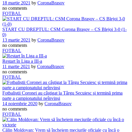
18 martie 2021
by
CoronaBrasov
no comments
FOTBAL
START CU DREPTUL: CSM Corona Brașov – CS Blejoi 3-0 (1-
0)
13 martie 2021
by
CoronaBrasov
no comments
FOTBAL
Restart în Liga a III-a
11 martie 2021
by
CoronaBrasov
no comments
FOTBAL
Fotbaliştii Coronei au câştigat la Târgu Secuiesc şi termină prima
parte a campionatului neînvinşi
14 noiembrie 2020
by
CoronaBrasov
no comments
FOTBAL
Călin Moldovan: Vrem să încheiem meciurile oficiale cu încă o