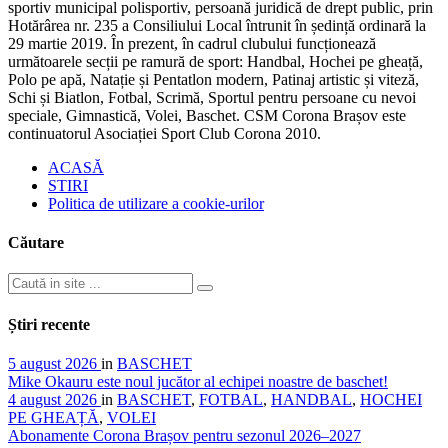
sportiv municipal polisportiv, persoană juridică de drept public, prin
Hotărârea nr. 235 a Consiliului Local întrunit în ședință ordinară la
29 martie 2019. În prezent, în cadrul clubului funcționează
următoarele secții pe ramură de sport: Handbal, Hochei pe gheață,
Polo pe apă, Natație și Pentatlon modern, Patinaj artistic și viteză,
Schi și Biatlon, Fotbal, Scrimă, Sportul pentru persoane cu nevoi
speciale, Gimnastică, Volei, Baschet. CSM Corona Brașov este
continuatorul Asociației Sport Club Corona 2010.
ACASĂ
STIRI
Politica de utilizare a cookie-urilor
Căutare
Știri recente
5 august 2026
in
BASCHET
Mike Okauru este noul jucător al echipei noastre de baschet!
4 august 2026
in
BASCHET
,
FOTBAL
,
HANDBAL
,
HOCHEI
PE GHEAȚĂ
,
VOLEI
Abonamente Corona Brașov pentru sezonul 2026–2027