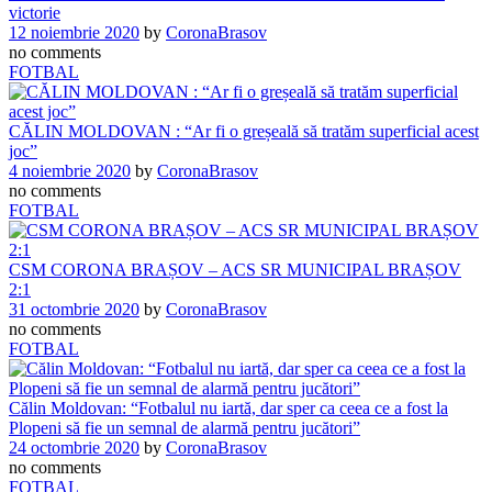
victorie
12 noiembrie 2020
by
CoronaBrasov
no comments
FOTBAL
CĂLIN MOLDOVAN : “Ar fi o greșeală să tratăm superficial acest
joc”
4 noiembrie 2020
by
CoronaBrasov
no comments
FOTBAL
CSM CORONA BRAȘOV – ACS SR MUNICIPAL BRAȘOV
2:1
31 octombrie 2020
by
CoronaBrasov
no comments
FOTBAL
Călin Moldovan: “Fotbalul nu iartă, dar sper ca ceea ce a fost la
Plopeni să fie un semnal de alarmă pentru jucători”
24 octombrie 2020
by
CoronaBrasov
no comments
FOTBAL