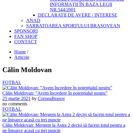
INFORMAŢII ÎN BAZA LEGII
NR.544/2001
DECLARATII DE AVERE / INTERESE
ANAD
SARBATOAREA SPORTULUI BRASOVEAN
SPONSORI
FAN SHOP
CONTACT
Home
/
Articole
Călin Moldovan
FOTBAL
Călin Moldovan: ”Avem încredere în potențialul nostru”
25 martie 2021
by
CoronaBrasov
no comments
FOTBAL
Călin Moldovan: Mergem la Astra 2 deciși să facem totul pentru a
ne întoarce acasă cu trei puncte