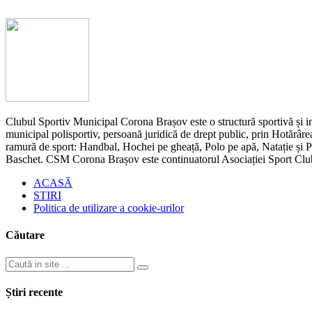
Clubul Sportiv Municipal Corona Brașov este o structură sportivă și ins
municipal polisportiv, persoană juridică de drept public, prin Hotărârea
ramură de sport: Handbal, Hochei pe gheață, Polo pe apă, Natație și Pen
Baschet. CSM Corona Brașov este continuatorul Asociației Sport Cl
ACASĂ
STIRI
Politica de utilizare a cookie-urilor
Căutare
Știri recente