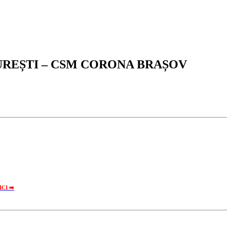
UREȘTI – CSM CORONA BRAȘOV
ICI ➡️