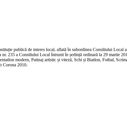
tituție publică de interes local, aflată în subordinea Consiliului Local 
 nr. 235 a Consiliului Local întrunit în ședință ordinară la 29 martie 20
tatlon modern, Patinaj artistic și viteză, Schi și Biatlon, Fotbal, Scri
ub Corona 2010.