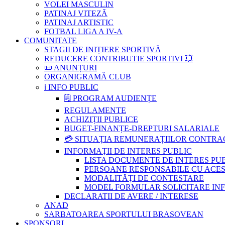
VOLEI MASCULIN
PATINAJ VITEZĂ
PATINAJ ARTISTIC
FOTBAL LIGA A IV-A
COMUNITATE
STAGII DE INIȚIERE SPORTIVĂ
REDUCERE CONTRIBUTIE SPORTIVI 💥
📜 ANUNȚURI
ORGANIGRAMĂ CLUB
ℹ️ INFO PUBLIC
🗒 PROGRAM AUDIENȚE
REGULAMENTE
ACHIZIȚII PUBLICE
BUGET-FINANȚE-DREPTURI SALARIALE
💳 SITUAȚIA REMUNERAȚIILOR CONTR
INFORMAŢII DE INTERES PUBLIC
LISTA DOCUMENTE DE INTERES PU
PERSOANE RESPONSABILE CU ACESU
MODALITĂŢI DE CONTESTARE
MODEL FORMULAR SOLICITARE INFOR
DECLARATII DE AVERE / INTERESE
ANAD
SARBATOAREA SPORTULUI BRASOVEAN
SPONSORI