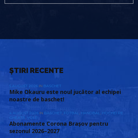
ȘTIRI RECENTE
5 AUGUST 2026
IN
BASCHET
Mike Okauru este noul jucător al echipei
noastre de baschet!
4 AUGUST 2026
IN
BASCHET
,
FOTBAL
,
HANDBAL
,
HOCHEI PE
GHEAȚĂ
,
VOLEI
Abonamente Corona Brașov pentru
sezonul 2026–2027