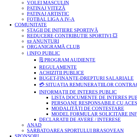
VOLEI MASCULIN
PATINAJ VITEZĂ
PATINAJ ARTISTIC
FOTBAL LIGA A IV-A
COMUNITATE
STAGII DE INIȚIERE SPORTIVĂ
REDUCERE CONTRIBUTIE SPORTIVI 💥
📜 ANUNȚURI
ORGANIGRAMĂ CLUB
ℹ️ INFO PUBLIC
🗒 PROGRAM AUDIENȚE
REGULAMENTE
ACHIZIȚII PUBLICE
BUGET-FINANȚE-DREPTURI SALARIALE
💳 SITUAȚIA REMUNERAȚIILOR CONTR
INFORMAŢII DE INTERES PUBLIC
LISTA DOCUMENTE DE INTERES PU
PERSOANE RESPONSABILE CU ACESU
MODALITĂŢI DE CONTESTARE
MODEL FORMULAR SOLICITARE INFOR
DECLARATII DE AVERE / INTERESE
ANAD
SARBATOAREA SPORTULUI BRASOVEAN
SPONSORI