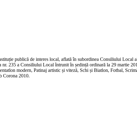
tituție publică de interes local, aflată în subordinea Consiliului Local 
 nr. 235 a Consiliului Local întrunit în ședință ordinară la 29 martie 20
tatlon modern, Patinaj artistic și viteză, Schi și Biatlon, Fotbal, Scri
ub Corona 2010.