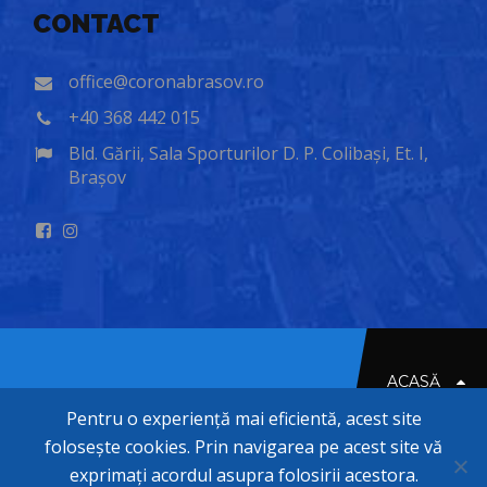
CONTACT
office@coronabrasov.ro
+40 368 442 015
Bld. Gării, Sala Sporturilor D. P. Colibași, Et. I,
Brașov
ACASĂ
Pentru o experiență mai eficientă, acest site
folosește cookies. Prin navigarea pe acest site vă
© 2020-2026 CORONA BRASOV
exprimați acordul asupra folosirii acestora.