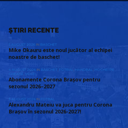
ȘTIRI RECENTE
5 AUGUST 2026
IN
BASCHET
Mike Okauru este noul jucător al echipei
noastre de baschet!
4 AUGUST 2026
IN
BASCHET
,
FOTBAL
,
HANDBAL
,
HOCHEI PE
GHEAȚĂ
,
VOLEI
Abonamente Corona Brașov pentru
sezonul 2026–2027
3 AUGUST 2026
IN
FOTBAL
Alexandru Mateiu va juca pentru Corona
Brașov în sezonul 2026-2027!