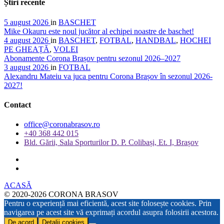
Știri recente
5 august 2026
in
BASCHET
Mike Okauru este noul jucător al echipei noastre de baschet!
4 august 2026
in
BASCHET
,
FOTBAL
,
HANDBAL
,
HOCHEI
PE GHEAȚĂ
,
VOLEI
Abonamente Corona Brașov pentru sezonul 2026–2027
3 august 2026
in
FOTBAL
Alexandru Mateiu va juca pentru Corona Brașov în sezonul 2026-
2027!
Contact
office@coronabrasov.ro
+40 368 442 015
Bld. Gării, Sala Sporturilor D. P. Colibași, Et. I, Brașov
ACASĂ
© 2020-2026 CORONA BRASOV
Pentru o experiență mai eficientă, acest site folosește cookies. Prin
navigarea pe acest site vă exprimați acordul asupra folosirii acestora.
De acord
Detalii cookies