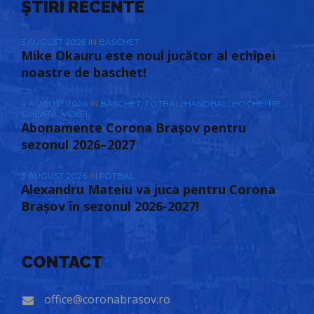
ȘTIRI RECENTE
5 AUGUST 2026
IN
BASCHET
Mike Okauru este noul jucător al echipei
noastre de baschet!
4 AUGUST 2026
IN
BASCHET
,
FOTBAL
,
HANDBAL
,
HOCHEI PE
GHEAȚĂ
,
VOLEI
Abonamente Corona Brașov pentru
sezonul 2026–2027
3 AUGUST 2026
IN
FOTBAL
Alexandru Mateiu va juca pentru Corona
Brașov în sezonul 2026-2027!
CONTACT
office@coronabrasov.ro