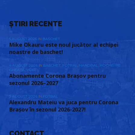
ȘTIRI RECENTE
5 AUGUST 2026
IN
BASCHET
Mike Okauru este noul jucător al echipei
noastre de baschet!
4 AUGUST 2026
IN
BASCHET
,
FOTBAL
,
HANDBAL
,
HOCHEI PE
GHEAȚĂ
,
VOLEI
Abonamente Corona Brașov pentru
sezonul 2026–2027
3 AUGUST 2026
IN
FOTBAL
Alexandru Mateiu va juca pentru Corona
Brașov în sezonul 2026-2027!
CONTACT