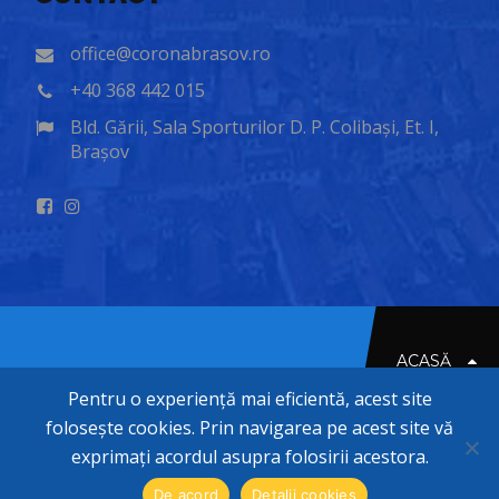
office@coronabrasov.ro
+40 368 442 015
Bld. Gării, Sala Sporturilor D. P. Colibași, Et. I,
Brașov
ACASĂ
Pentru o experiență mai eficientă, acest site
folosește cookies. Prin navigarea pe acest site vă
© 2020-2026 CORONA BRASOV
exprimați acordul asupra folosirii acestora.
De acord
Detalii cookies