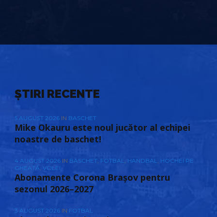
ȘTIRI RECENTE
5 AUGUST 2026
IN
BASCHET
Mike Okauru este noul jucător al echipei
noastre de baschet!
4 AUGUST 2026
IN
BASCHET
,
FOTBAL
,
HANDBAL
,
HOCHEI PE
GHEAȚĂ
,
VOLEI
Abonamente Corona Brașov pentru
sezonul 2026–2027
3 AUGUST 2026
IN
FOTBAL