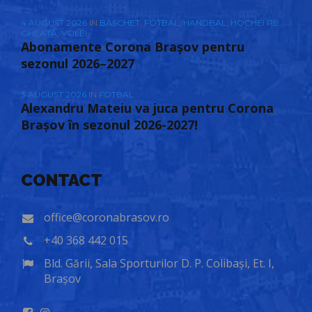
4 AUGUST 2026
IN
BASCHET
,
FOTBAL
,
HANDBAL
,
HOCHEI PE
GHEAȚĂ
,
VOLEI
Abonamente Corona Brașov pentru
sezonul 2026–2027
3 AUGUST 2026
IN
FOTBAL
Alexandru Mateiu va juca pentru Corona
Brașov în sezonul 2026-2027!
CONTACT
office@coronabrasov.ro
+40 368 442 015
Bld. Gării, Sala Sporturilor D. P. Colibași, Et. I,
Brașov