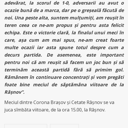
adevărat, la scorul de 1-0, adversarii au avut o
ocazie bună de a marca, dar pe o greşeală făcută de
noi. Una peste alta, suntem mulţumiţi, am reuşit în
teren ceea ce ne-am propus şi pentru asta felicit
echipa. Este o victorie clară, la finalul unui meci în
care, aşa cum am mai spus, ne-am creat foarte
multe ocazii iar asta spune totul despre cum a
decurs partida. De asemenea, este important
pentru noi că am reuşit să facem un joc bun şi să
terminăm această partidă fără să primim gol.
Rămânem în continuare concentraţi şi vom pregăti
foate bine meciul de săptămâna viitoare de la
Râşnov”.
Meciul dintre Corona Braşov şi Cetate Râşnov se va
juca sîmbăta viitoare, de la ora 15.00, la Râşnov.