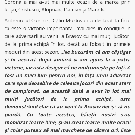
Corona a mai avut mai multe ocazii de a marca prin
Roşu, Cristescu, Alupoaie, Damian şi Manole.
Antrenorul Coronei, Călin Moldovan a declarat la final
că este o victorie importantă, mai ales în condiţiile în
care adversarii au venit la Braşov cu mai mulţi jucători
de la prima echipă în lot, decât au folosit în primele
meciuri din acest sezon.
„Ne bucurăm că am câştigat
şi în această după amiază şi am ajuns la a patra
victorie, iar asta desigur că ne mulţumeşte pe toţi. A
fost un meci bun pentru noi, în faţa unui adversar
care spre deosebire de celealte jocuri din acest start
de campionat, de această dată a avut în lot mai
mulţi jucători de la prima echipă, asta
demonstrând clar că au venit la Braşov decişi să nu
piardă. Cu toate acestea, băieţii noştri s-au
mobilizat foarte bine, şi-au creat foarte multe ocazii
şi chiar puteau să mai marcheze de câteva ori. Este