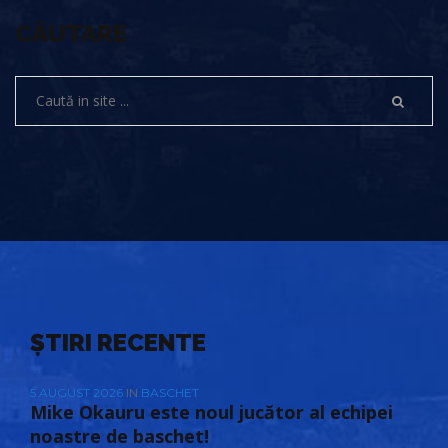
CĂUTARE
ȘTIRI RECENTE
5 AUGUST 2026
IN
BASCHET
Mike Okauru este noul jucător al echipei
noastre de baschet!