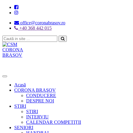
office@coronabrasov.ro
+40 368 442 015
Toggle
navigation
Acasă
CORONA BRAŞOV
CONDUCERE
DESPRE NOI
STIRI
STIRI
INTERVIU
CALENDAR COMPETIȚII
SENIORI
HANDBAL