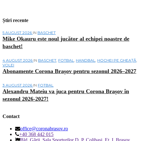
Știri recente
5 AUGUST 2026
IN
BASCHET
Mike Okauru este noul jucător al echipei noastre de
baschet!
4 AUGUST 2026
IN
BASCHET
,
FOTBAL
,
HANDBAL
,
HOCHEI PE GHEAȚĂ
,
VOLEI
Abonamente Corona Brașov pentru sezonul 2026–2027
3 AUGUST 2026
IN
FOTBAL
Alexandru Mateiu va juca pentru Corona Brașov în
sezonul 2026-2027!
Contact
office@coronabrasov.ro
+40 368 442 015
Bld. Gării, Sala Sporturilor D. P. Colibași, Et. I, Brașov