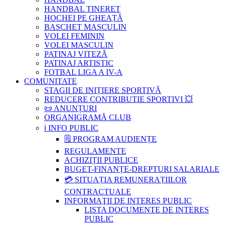
HANDBAL TINERET
HOCHEI PE GHEAȚĂ
BASCHET MASCULIN
VOLEI FEMININ
VOLEI MASCULIN
PATINAJ VITEZĂ
PATINAJ ARTISTIC
FOTBAL LIGA A IV-A
COMUNITATE
STAGII DE INIȚIERE SPORTIVĂ
REDUCERE CONTRIBUTIE SPORTIVI 💥
📜 ANUNȚURI
ORGANIGRAMĂ CLUB
ℹ️ INFO PUBLIC
🗒 PROGRAM AUDIENȚE
REGULAMENTE
ACHIZIȚII PUBLICE
BUGET-FINANȚE-DREPTURI SALARIALE
💳 SITUAȚIA REMUNERAȚIILOR
CONTRACTUALE
INFORMAŢII DE INTERES PUBLIC
LISTA DOCUMENTE DE INTERES
PUBLIC