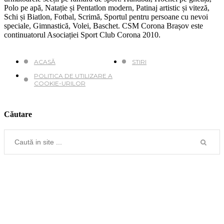
Polo pe apă, Natație și Pentatlon modern, Patinaj artistic și viteză,
Schi și Biatlon, Fotbal, Scrimă, Sportul pentru persoane cu nevoi
speciale, Gimnastică, Volei, Baschet. CSM Corona Brașov este
continuatorul Asociației Sport Club Corona 2010.
ACASĂ
STIRI
POLITICA DE UTILIZARE A
COOKIE-URILOR
Căutare