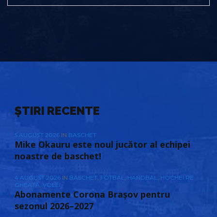
ȘTIRI RECENTE
5 AUGUST 2026
IN
BASCHET
Mike Okauru este noul jucător al echipei
noastre de baschet!
4 AUGUST 2026
IN
BASCHET
,
FOTBAL
,
HANDBAL
,
HOCHEI PE
GHEAȚĂ
,
VOLEI
Abonamente Corona Brașov pentru
sezonul 2026–2027