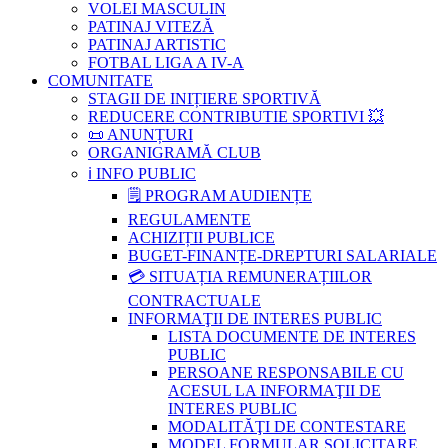
VOLEI MASCULIN
PATINAJ VITEZĂ
PATINAJ ARTISTIC
FOTBAL LIGA A IV-A
COMUNITATE
STAGII DE INIȚIERE SPORTIVĂ
REDUCERE CONTRIBUTIE SPORTIVI 💥
📜 ANUNȚURI
ORGANIGRAMĂ CLUB
ℹ️ INFO PUBLIC
🗒 PROGRAM AUDIENȚE
REGULAMENTE
ACHIZIȚII PUBLICE
BUGET-FINANȚE-DREPTURI SALARIALE
💳 SITUAȚIA REMUNERAȚIILOR
CONTRACTUALE
INFORMAŢII DE INTERES PUBLIC
LISTA DOCUMENTE DE INTERES
PUBLIC
PERSOANE RESPONSABILE CU
ACESUL LA INFORMAŢII DE
INTERES PUBLIC
MODALITĂŢI DE CONTESTARE
MODEL FORMULAR SOLICITARE