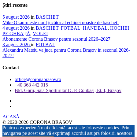
Știri recente
5 august 2026
in
BASCHET
Mike Okauru este noul jucător al echipei noastre de baschet!
4 august 2026
in
BASCHET
,
FOTBAL
,
HANDBAL
,
HOCHEI
PE GHEAȚĂ
,
VOLEI
Abonamente Corona Brașov pentru sezonul 2026–2027
3 august 2026
in
FOTBAL
Alexandru Mateiu va juca pentru Corona Brașov în sezonul 2026-
2027!
Contact
office@coronabrasov.ro
+40 368 442 015
Bld. Gării, Sala Sporturilor D. P. Colibași, Et. I, Brașov
ACASĂ
© 2020-2026 CORONA BRASOV
Pentru o experiență mai eficientă, acest site folosește cookies. Prin
navigarea pe acest site vă exprimați acordul asupra folosirii acestora.