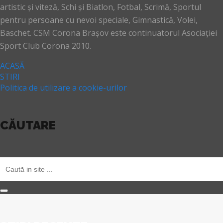
artistic și viteză, Schi și Biatlon, Fotbal, Scrimă, Sportul
pentru persoane cu nevoi speciale, Gimnastică, Volei,
Baschet. CSM Corona Brașov este continuatorul Asociației
Sport Club Corona 2010.
ACASĂ
STIRI
Politica de utilizare a cookie-urilor
CĂUTARE