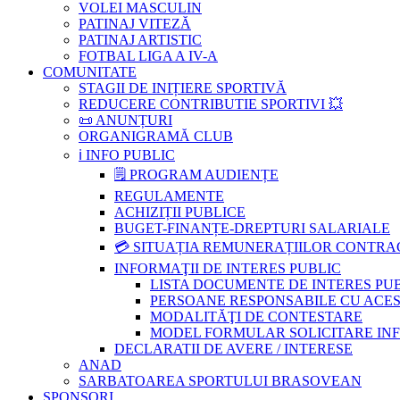
VOLEI MASCULIN
PATINAJ VITEZĂ
PATINAJ ARTISTIC
FOTBAL LIGA A IV-A
COMUNITATE
STAGII DE INIȚIERE SPORTIVĂ
REDUCERE CONTRIBUTIE SPORTIVI 💥
📜 ANUNȚURI
ORGANIGRAMĂ CLUB
ℹ️ INFO PUBLIC
🗒 PROGRAM AUDIENȚE
REGULAMENTE
ACHIZIȚII PUBLICE
BUGET-FINANȚE-DREPTURI SALARIALE
💳 SITUAȚIA REMUNERAȚIILOR CONTR
INFORMAŢII DE INTERES PUBLIC
LISTA DOCUMENTE DE INTERES PU
PERSOANE RESPONSABILE CU ACESU
MODALITĂŢI DE CONTESTARE
MODEL FORMULAR SOLICITARE INFOR
DECLARATII DE AVERE / INTERESE
ANAD
SARBATOAREA SPORTULUI BRASOVEAN
SPONSORI