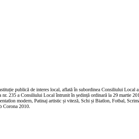
tituție publică de interes local, aflată în subordinea Consiliului Local 
 nr. 235 a Consiliului Local întrunit în ședință ordinară la 29 martie 20
tatlon modern, Patinaj artistic și viteză, Schi și Biatlon, Fotbal, Scri
ub Corona 2010.