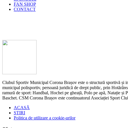
FAN SHOP
CONTACT
Clubul Sportiv Municipal Corona Brașov este o structură sportivă și ins
municipal polisportiv, persoană juridică de drept public, prin Hotărârea
ramură de sport: Handbal, Hochei pe gheață, Polo pe apă, Natație și Pen
Baschet. CSM Corona Brașov este continuatorul Asociației Sport Cl
ACASĂ
STIRI
Politica de utilizare a cookie-urilor