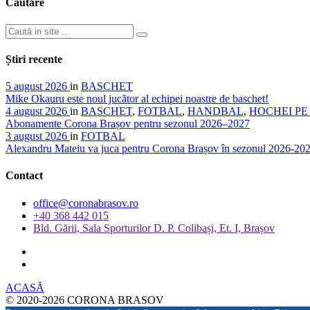
Căutare
Știri recente
5 august 2026
in
BASCHET
Mike Okauru este noul jucător al echipei noastre de baschet!
4 august 2026
in
BASCHET
,
FOTBAL
,
HANDBAL
,
HOCHEI P
Abonamente Corona Brașov pentru sezonul 2026–2027
3 august 2026
in
FOTBAL
Alexandru Mateiu va juca pentru Corona Brașov în sezonul 2026-20
Contact
office@coronabrasov.ro
+40 368 442 015
Bld. Gării, Sala Sporturilor D. P. Colibași, Et. I, Brașov
ACASĂ
© 2020-2026 CORONA BRASOV