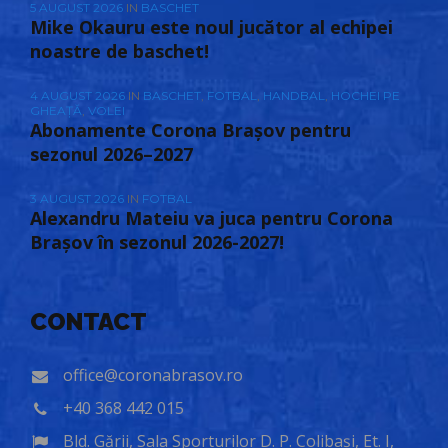
5 AUGUST 2026
IN
BASCHET
Mike Okauru este noul jucător al echipei
noastre de baschet!
4 AUGUST 2026
IN
BASCHET
,
FOTBAL
,
HANDBAL
,
HOCHEI PE
GHEAȚĂ
,
VOLEI
Abonamente Corona Brașov pentru
sezonul 2026–2027
3 AUGUST 2026
IN
FOTBAL
Alexandru Mateiu va juca pentru Corona
Brașov în sezonul 2026-2027!
CONTACT
office@coronabrasov.ro
+40 368 442 015
Bld. Gării, Sala Sporturilor D. P. Colibași, Et. I,