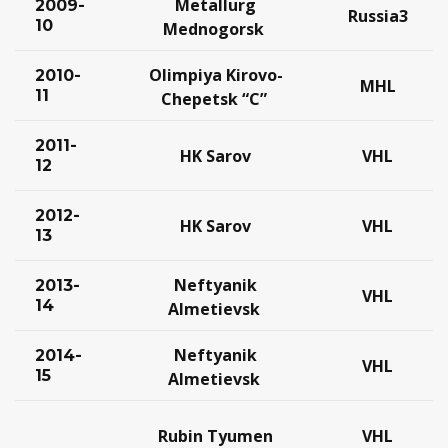
Metallurg
2009-
Russia3
10
Mednogorsk
Olimpiya Kirovo-
2010-
MHL
11
Chepetsk “C”
2011-
HK Sarov
VHL
12
2012-
HK Sarov
VHL
13
Neftyanik
2013-
VHL
14
Almetievsk
Neftyanik
2014-
VHL
15
Almetievsk
Rubin Tyumen
VHL