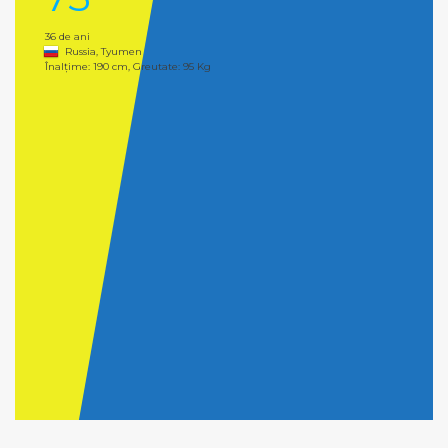
36 de ani
Russia, Tyumen
Înalțime: 190 cm, Greutate: 95 Kg