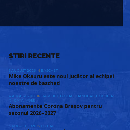
ȘTIRI RECENTE
5 AUGUST 2026
IN
BASCHET
Mike Okauru este noul jucător al echipei
noastre de baschet!
4 AUGUST 2026
IN
BASCHET
,
FOTBAL
,
HANDBAL
,
HOCHEI PE
GHEAȚĂ
,
VOLEI
Abonamente Corona Brașov pentru
sezonul 2026–2027
3 AUGUST 2026
IN
FOTBAL