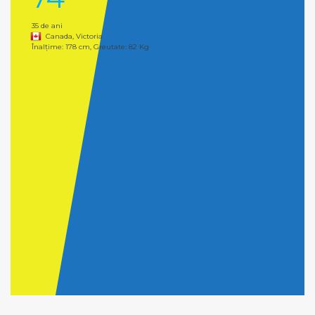
35 de ani
Canada, Victoria
Înalțime: 178 cm, Greutate: 82 Kg