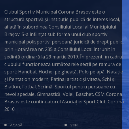
Clubul Sportiv Municipal Corona Brașov este o
structură sportivă și instituție publică de interes local,
aflată în subordinea Consiliului Local al Municipiului
Brașov. S-a înființat sub forma unui club sportiv
municipal polisportiv, persoană juridică de drept public,
prin Hotărârea nr. 235 a Consiliului Local întrunit în
ședință ordinară la 29 martie 2019. În prezent, în cadrul
clubului funcționează următoarele secții pe ramură de
sport: Handbal, Hochei pe gheață, Polo pe apă, Natație
și Pentatlon modern, Patinaj artistic și viteză, Schi și
Biatlon, Fotbal, Scrimă, Sportul pentru persoane cu
nevoi speciale, Gimnastică, Volei, Baschet. CSM Corona
Brașov este continuatorul Asociației Sport Club Corona
2010.
ACASĂ
STIRI