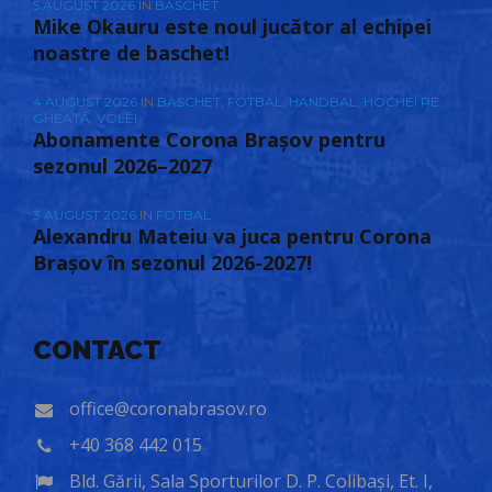
5 AUGUST 2026
IN
BASCHET
Mike Okauru este noul jucător al echipei
noastre de baschet!
4 AUGUST 2026
IN
BASCHET
,
FOTBAL
,
HANDBAL
,
HOCHEI PE
GHEAȚĂ
,
VOLEI
Abonamente Corona Brașov pentru
sezonul 2026–2027
3 AUGUST 2026
IN
FOTBAL
Alexandru Mateiu va juca pentru Corona
Brașov în sezonul 2026-2027!
CONTACT
office@coronabrasov.ro
+40 368 442 015
Bld. Gării, Sala Sporturilor D. P. Colibași, Et. I,