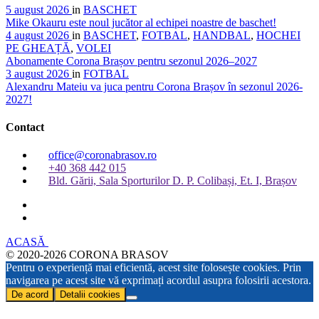
5 august 2026
in
BASCHET
Mike Okauru este noul jucător al echipei noastre de baschet!
4 august 2026
in
BASCHET
,
FOTBAL
,
HANDBAL
,
HOCHEI
PE GHEAȚĂ
,
VOLEI
Abonamente Corona Brașov pentru sezonul 2026–2027
3 august 2026
in
FOTBAL
Alexandru Mateiu va juca pentru Corona Brașov în sezonul 2026-
2027!
Contact
office@coronabrasov.ro
+40 368 442 015
Bld. Gării, Sala Sporturilor D. P. Colibași, Et. I, Brașov
ACASĂ
© 2020-2026 CORONA BRASOV
Pentru o experiență mai eficientă, acest site folosește cookies. Prin
navigarea pe acest site vă exprimați acordul asupra folosirii acestora.
De acord
Detalii cookies