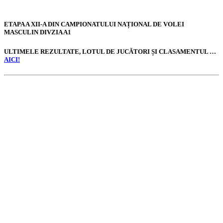
ETAPA A XII-A DIN CAMPIONATULUI NAȚIONAL DE VOLEI
MASCULIN DIVZIA A1
ULTIMELE REZULTATE, LOTUL DE JUCĂTORI ȘI CLASAMENTUL …
AICI!