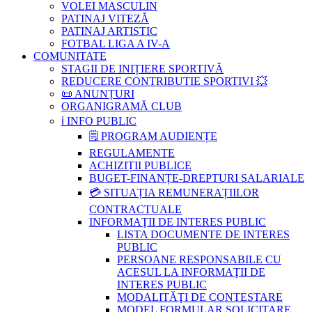
VOLEI MASCULIN
PATINAJ VITEZĂ
PATINAJ ARTISTIC
FOTBAL LIGA A IV-A
COMUNITATE
STAGII DE INIȚIERE SPORTIVĂ
REDUCERE CONTRIBUTIE SPORTIVI 💥
📜 ANUNȚURI
ORGANIGRAMĂ CLUB
ℹ️ INFO PUBLIC
🗒 PROGRAM AUDIENȚE
REGULAMENTE
ACHIZIȚII PUBLICE
BUGET-FINANȚE-DREPTURI SALARIALE
💳 SITUAȚIA REMUNERAȚIILOR
CONTRACTUALE
INFORMAŢII DE INTERES PUBLIC
LISTA DOCUMENTE DE INTERES
PUBLIC
PERSOANE RESPONSABILE CU
ACESUL LA INFORMAŢII DE
INTERES PUBLIC
MODALITĂŢI DE CONTESTARE
MODEL FORMULAR SOLICITARE