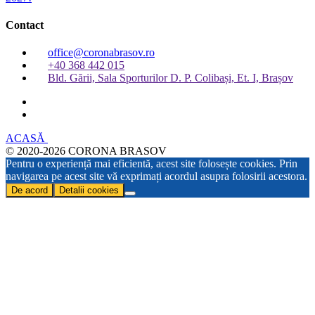
Contact
office@coronabrasov.ro
+40 368 442 015
Bld. Gării, Sala Sporturilor D. P. Colibași, Et. I, Brașov
ACASĂ
© 2020-2026 CORONA BRASOV
Pentru o experiență mai eficientă, acest site folosește cookies. Prin
navigarea pe acest site vă exprimați acordul asupra folosirii acestora.
De acord
Detalii cookies