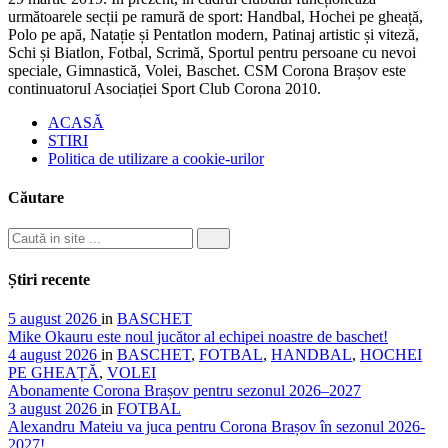
următoarele secții pe ramură de sport: Handbal, Hochei pe gheață,
Polo pe apă, Natație și Pentatlon modern, Patinaj artistic și viteză,
Schi și Biatlon, Fotbal, Scrimă, Sportul pentru persoane cu nevoi
speciale, Gimnastică, Volei, Baschet. CSM Corona Brașov este
continuatorul Asociației Sport Club Corona 2010.
ACASĂ
STIRI
Politica de utilizare a cookie-urilor
Căutare
Știri recente
5 august 2026
in
BASCHET
Mike Okauru este noul jucător al echipei noastre de baschet!
4 august 2026
in
BASCHET
,
FOTBAL
,
HANDBAL
,
HOCHEI
PE GHEAȚĂ
,
VOLEI
Abonamente Corona Brașov pentru sezonul 2026–2027
3 august 2026
in
FOTBAL
Alexandru Mateiu va juca pentru Corona Brașov în sezonul 2026-
2027!