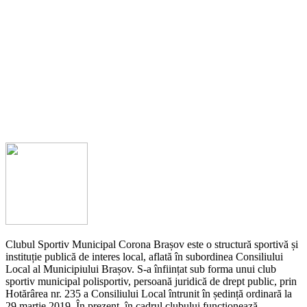
Clubul Sportiv Municipal Corona Brașov este o structură sportivă și
instituție publică de interes local, aflată în subordinea Consiliului
Local al Municipiului Brașov. S-a înființat sub forma unui club
sportiv municipal polisportiv, persoană juridică de drept public, prin
Hotărârea nr. 235 a Consiliului Local întrunit în ședință ordinară la
29 martie 2019. În prezent, în cadrul clubului funcționează