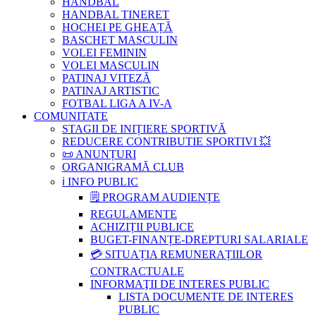
HANDBAL
HANDBAL TINERET
HOCHEI PE GHEAȚĂ
BASCHET MASCULIN
VOLEI FEMININ
VOLEI MASCULIN
PATINAJ VITEZĂ
PATINAJ ARTISTIC
FOTBAL LIGA A IV-A
COMUNITATE
STAGII DE INIȚIERE SPORTIVĂ
REDUCERE CONTRIBUTIE SPORTIVI 💥
📜 ANUNȚURI
ORGANIGRAMĂ CLUB
ℹ️ INFO PUBLIC
🗒 PROGRAM AUDIENȚE
REGULAMENTE
ACHIZIȚII PUBLICE
BUGET-FINANȚE-DREPTURI SALARIALE
💳 SITUAȚIA REMUNERAȚIILOR
CONTRACTUALE
INFORMAŢII DE INTERES PUBLIC
LISTA DOCUMENTE DE INTERES
PUBLIC