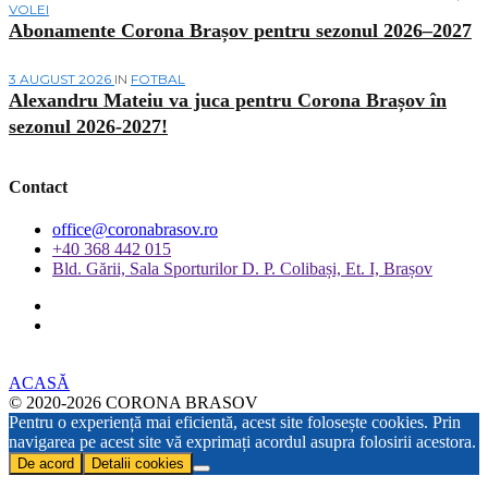
VOLEI
Abonamente Corona Brașov pentru sezonul 2026–2027
3 AUGUST 2026
IN
FOTBAL
Alexandru Mateiu va juca pentru Corona Brașov în
sezonul 2026-2027!
Contact
office@coronabrasov.ro
+40 368 442 015
Bld. Gării, Sala Sporturilor D. P. Colibași, Et. I, Brașov
ACASĂ
© 2020-2026 CORONA BRASOV
Pentru o experiență mai eficientă, acest site folosește cookies. Prin
navigarea pe acest site vă exprimați acordul asupra folosirii acestora.
De acord
Detalii cookies