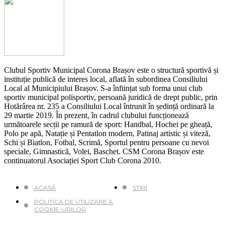
Clubul Sportiv Municipal Corona Brașov este o structură sportivă și
instituție publică de interes local, aflată în subordinea Consiliului
Local al Municipiului Brașov. S-a înființat sub forma unui club
sportiv municipal polisportiv, persoană juridică de drept public, prin
Hotărârea nr. 235 a Consiliului Local întrunit în ședință ordinară la
29 martie 2019. În prezent, în cadrul clubului funcționează
următoarele secții pe ramură de sport: Handbal, Hochei pe gheață,
Polo pe apă, Natație și Pentatlon modern, Patinaj artistic și viteză,
Schi și Biatlon, Fotbal, Scrimă, Sportul pentru persoane cu nevoi
speciale, Gimnastică, Volei, Baschet. CSM Corona Brașov este
continuatorul Asociației Sport Club Corona 2010.
ACASĂ
STIRI
POLITICA DE UTILIZARE A
COOKIE-URILOR