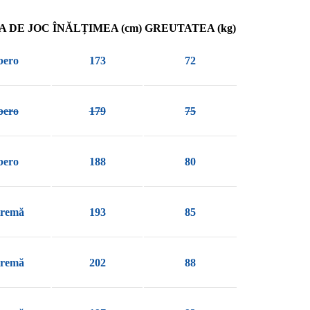
A DE JOC
ÎNĂLȚIMEA (cm)
GREUTATEA (kg)
ibero
173
72
ibero
179
75
ibero
188
80
tremă
193
85
tremă
202
88