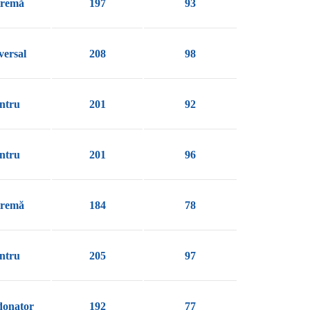
tremă
197
93
versal
208
98
ntru
201
92
ntru
201
96
tremă
184
78
ntru
205
97
donator
192
77