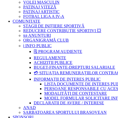
VOLEI MASCULIN
PATINAJ VITEZĂ
PATINAJ ARTISTIC
FOTBAL LIGA A IV-A
COMUNITATE
STAGII DE INIȚIERE SPORTIVĂ
REDUCERE CONTRIBUTIE SPORTIVI 💥
📜 ANUNȚURI
ORGANIGRAMĂ CLUB
ℹ️ INFO PUBLIC
🗒 PROGRAM AUDIENȚE
REGULAMENTE
ACHIZIȚII PUBLICE
BUGET-FINANȚE-DREPTURI SALARIALE
💳 SITUAȚIA REMUNERAȚIILOR CONTR
INFORMAŢII DE INTERES PUBLIC
LISTA DOCUMENTE DE INTERES PU
PERSOANE RESPONSABILE CU ACESU
MODALITĂŢI DE CONTESTARE
MODEL FORMULAR SOLICITARE INFOR
DECLARATII DE AVERE / INTERESE
ANAD
SARBATOAREA SPORTULUI BRASOVEAN
SPONSORI