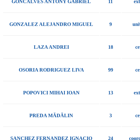
GONCALVES ANTONY GABRIEL
11
ex
GONZALEZ ALEJANDRO MIGUEL
9
uni
LAZA ANDREI
18
ce
OSORIA RODRIGUEZ LIVA
99
ce
POPOVICI MIHAI IOAN
13
ex
PREDA MĂDĂLIN
3
ce
SANCHEZ FERNANDEZ IGNACIO
24
coor