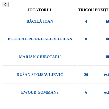
❮
JUCĂTORUL
TRICOU
POZIȚI
BĂCILĂ IOAN
4
l
BOULEAU PIERRE ALFRED JEAN
8
l
MARIAN CIUBOTARU
l
DUŠAN STOJSAVLJEVIĆ
20
ex
EWOUD GOMMANS
6
ex