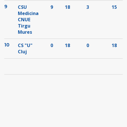
9
CSU
9
18
3
15
Medicina
CNUE
Tirgu
Mures
10
CS "U"
0
18
0
18
Cluj