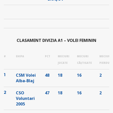
CLASAMENT DIVIZIA A1 – VOLEI FEMININ
#
EHIPA
PCT
MECIURI
MECIURI
MECIURI
JUCATE
CÂȘTIGATE
PIERDUTE
1
CSM Volei
48
18
16
2
Alba-Blaj
2
CSO
47
18
16
2
Voluntari
2005