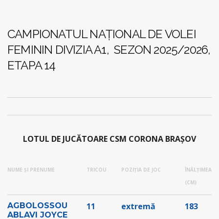
CAMPIONATUL NAȚIONAL DE VOLEI
FEMININ DIVIZIA A1, SEZON 2025/2026,
ETAPA 14
LOTUL DE JUCĂTOARE CSM CORONA BRAȘOV
NUME ȘI PRENUME
TRICOU
POZIȚIA DE JOC
ÎNĂLȚIMEA
(CM)
AGBOLOSSOU
11
extremă
183
ABLAVI JOYCE