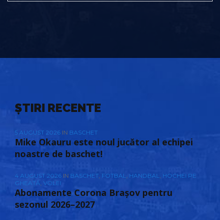
ȘTIRI RECENTE
5 AUGUST 2026
IN
BASCHET
Mike Okauru este noul jucător al echipei
noastre de baschet!
4 AUGUST 2026
IN
BASCHET
,
FOTBAL
,
HANDBAL
,
HOCHEI PE
GHEAȚĂ
,
VOLEI
Abonamente Corona Brașov pentru
sezonul 2026–2027