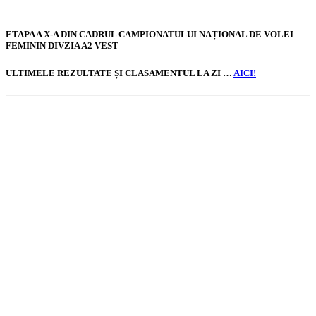
ETAPA A X-A DIN CADRUL CAMPIONATULUI NAȚIONAL DE VOLEI
FEMININ DIVZIA A2 VEST
ULTIMELE REZULTATE ȘI CLASAMENTUL LA ZI …
AICI!