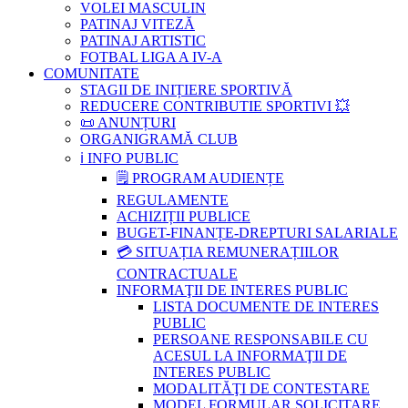
VOLEI MASCULIN
PATINAJ VITEZĂ
PATINAJ ARTISTIC
FOTBAL LIGA A IV-A
COMUNITATE
STAGII DE INIȚIERE SPORTIVĂ
REDUCERE CONTRIBUTIE SPORTIVI 💥
📜 ANUNȚURI
ORGANIGRAMĂ CLUB
ℹ️ INFO PUBLIC
🗒 PROGRAM AUDIENȚE
REGULAMENTE
ACHIZIȚII PUBLICE
BUGET-FINANȚE-DREPTURI SALARIALE
💳 SITUAȚIA REMUNERAȚIILOR
CONTRACTUALE
INFORMAŢII DE INTERES PUBLIC
LISTA DOCUMENTE DE INTERES
PUBLIC
PERSOANE RESPONSABILE CU
ACESUL LA INFORMAŢII DE
INTERES PUBLIC
MODALITĂŢI DE CONTESTARE
MODEL FORMULAR SOLICITARE