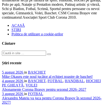
următoarele secții pe ramură de sport: Handbal, Hochei pe gheață,
Polo pe apă, Natație și Pentatlon modern, Patinaj artistic și viteză,
Schi și Biatlon, Fotbal, Scrimă, Sportul pentru persoane cu nevoi
speciale, Gimnastică, Volei, Baschet. CSM Corona Brașov este
continuatorul Asociației Sport Club Corona 2010.
ACASĂ
STIRI
Politica de utilizare a cookie-urilor
Căutare
Știri recente
5 august 2026
in
BASCHET
Mike Okauru este noul jucător al echipei noastre de baschet!
4 august 2026
in
BASCHET
,
FOTBAL
,
HANDBAL
,
HOCHEI
PE GHEAȚĂ
,
VOLEI
Abonamente Corona Brașov pentru sezonul 2026–2027
3 august 2026
in
FOTBAL
Alexandru Mateiu va juca pentru Corona Brașov în sezonul 2026-
2027!