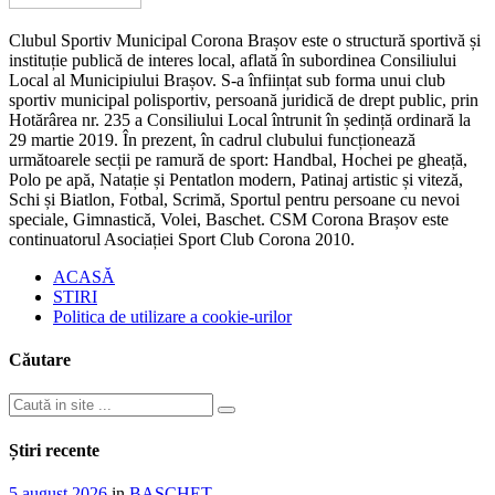
Clubul Sportiv Municipal Corona Brașov este o structură sportivă și
instituție publică de interes local, aflată în subordinea Consiliului
Local al Municipiului Brașov. S-a înființat sub forma unui club
sportiv municipal polisportiv, persoană juridică de drept public, prin
Hotărârea nr. 235 a Consiliului Local întrunit în ședință ordinară la
29 martie 2019. În prezent, în cadrul clubului funcționează
următoarele secții pe ramură de sport: Handbal, Hochei pe gheață,
Polo pe apă, Natație și Pentatlon modern, Patinaj artistic și viteză,
Schi și Biatlon, Fotbal, Scrimă, Sportul pentru persoane cu nevoi
speciale, Gimnastică, Volei, Baschet. CSM Corona Brașov este
continuatorul Asociației Sport Club Corona 2010.
ACASĂ
STIRI
Politica de utilizare a cookie-urilor
Căutare
Știri recente
5 august 2026
in
BASCHET