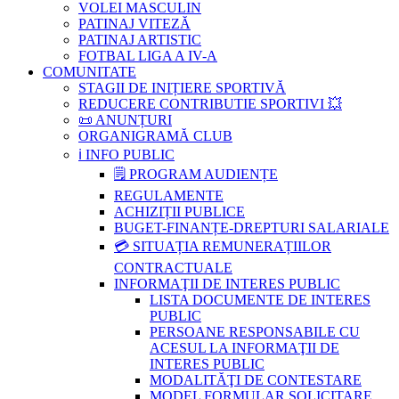
VOLEI MASCULIN
PATINAJ VITEZĂ
PATINAJ ARTISTIC
FOTBAL LIGA A IV-A
COMUNITATE
STAGII DE INIȚIERE SPORTIVĂ
REDUCERE CONTRIBUTIE SPORTIVI 💥
📜 ANUNȚURI
ORGANIGRAMĂ CLUB
ℹ️ INFO PUBLIC
🗒 PROGRAM AUDIENȚE
REGULAMENTE
ACHIZIȚII PUBLICE
BUGET-FINANȚE-DREPTURI SALARIALE
💳 SITUAȚIA REMUNERAȚIILOR
CONTRACTUALE
INFORMAŢII DE INTERES PUBLIC
LISTA DOCUMENTE DE INTERES
PUBLIC
PERSOANE RESPONSABILE CU
ACESUL LA INFORMAŢII DE
INTERES PUBLIC
MODALITĂŢI DE CONTESTARE
MODEL FORMULAR SOLICITARE