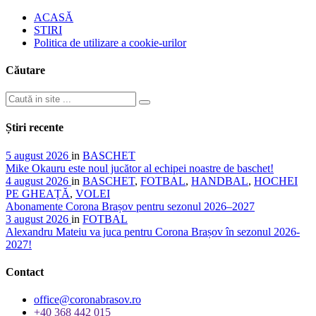
ACASĂ
STIRI
Politica de utilizare a cookie-urilor
Căutare
Știri recente
5 august 2026
in
BASCHET
Mike Okauru este noul jucător al echipei noastre de baschet!
4 august 2026
in
BASCHET
,
FOTBAL
,
HANDBAL
,
HOCHEI
PE GHEAȚĂ
,
VOLEI
Abonamente Corona Brașov pentru sezonul 2026–2027
3 august 2026
in
FOTBAL
Alexandru Mateiu va juca pentru Corona Brașov în sezonul 2026-
2027!
Contact
office@coronabrasov.ro
+40 368 442 015