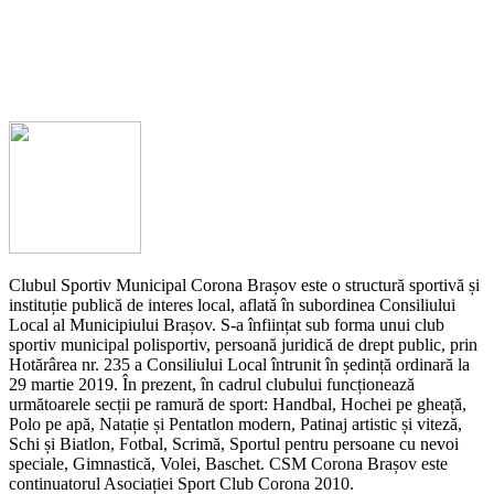
Clubul Sportiv Municipal Corona Brașov este o structură sportivă și
instituție publică de interes local, aflată în subordinea Consiliului
Local al Municipiului Brașov. S-a înființat sub forma unui club
sportiv municipal polisportiv, persoană juridică de drept public, prin
Hotărârea nr. 235 a Consiliului Local întrunit în ședință ordinară la
29 martie 2019. În prezent, în cadrul clubului funcționează
următoarele secții pe ramură de sport: Handbal, Hochei pe gheață,
Polo pe apă, Natație și Pentatlon modern, Patinaj artistic și viteză,
Schi și Biatlon, Fotbal, Scrimă, Sportul pentru persoane cu nevoi
speciale, Gimnastică, Volei, Baschet. CSM Corona Brașov este
continuatorul Asociației Sport Club Corona 2010.