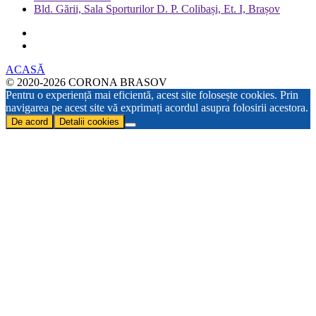
Bld. Gării, Sala Sporturilor D. P. Colibași, Et. I, Brașov
ACASĂ
© 2020-2026 CORONA BRASOV
Pentru o experiență mai eficientă, acest site folosește cookies. Prin
navigarea pe acest site vă exprimați acordul asupra folosirii acestora.
De acord
Detalii cookies