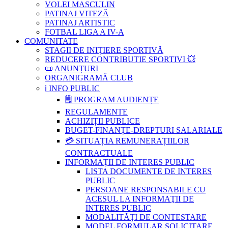
VOLEI MASCULIN
PATINAJ VITEZĂ
PATINAJ ARTISTIC
FOTBAL LIGA A IV-A
COMUNITATE
STAGII DE INIȚIERE SPORTIVĂ
REDUCERE CONTRIBUTIE SPORTIVI 💥
📜 ANUNȚURI
ORGANIGRAMĂ CLUB
ℹ️ INFO PUBLIC
🗒 PROGRAM AUDIENȚE
REGULAMENTE
ACHIZIȚII PUBLICE
BUGET-FINANȚE-DREPTURI SALARIALE
💳 SITUAȚIA REMUNERAȚIILOR
CONTRACTUALE
INFORMAŢII DE INTERES PUBLIC
LISTA DOCUMENTE DE INTERES
PUBLIC
PERSOANE RESPONSABILE CU
ACESUL LA INFORMAŢII DE
INTERES PUBLIC
MODALITĂŢI DE CONTESTARE
MODEL FORMULAR SOLICITARE