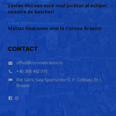
3 AUGUST 2026
IN
BASCHET
Zavian McLean este noul jucător al echipei
noastre de baschet!
31 IULIE 2026
IN
HOCHEI PE GHEAȚĂ
Matias Haaranen vine la Corona Brașov!
CONTACT
office@coronabrasov.ro
+40 368 442 015
Bld. Gării, Sala Sporturilor D. P. Colibași, Et. I,
Brașov