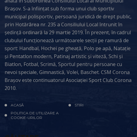
aflată în subordinea Consiliului Local al Municipiului
Brașov. S-a înființat sub forma unui club sportiv
municipal polisportiv, persoană juridică de drept public,
prin Hotărârea nr. 235 a Consiliului Local întrunit în
ședință ordinară la 29 martie 2019. În prezent, în cadrul
clubului funcționează următoarele secții pe ramură de
sport: Handbal, Hochei pe gheață, Polo pe apă, Natație
și Pentatlon modern, Patinaj artistic și viteză, Schi și
Biatlon, Fotbal, Scrimă, Sportul pentru persoane cu
nevoi speciale, Gimnastică, Volei, Baschet. CSM Corona
Brașov este continuatorul Asociației Sport Club Corona
2010.
ACASĂ
STIRI
POLITICA DE UTILIZARE A
COOKIE-URILOR