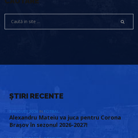
CĂUTARE
ȘTIRI RECENTE
3 AUGUST 2026
IN
FOTBAL
Alexandru Mateiu va juca pentru Corona
Brașov în sezonul 2026-2027!