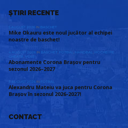
ȘTIRI RECENTE
5 AUGUST 2026
IN
BASCHET
Mike Okauru este noul jucător al echipei
noastre de baschet!
4 AUGUST 2026
IN
BASCHET
,
FOTBAL
,
HANDBAL
,
HOCHEI PE
GHEAȚĂ
,
VOLEI
Abonamente Corona Brașov pentru
sezonul 2026–2027
3 AUGUST 2026
IN
FOTBAL
Alexandru Mateiu va juca pentru Corona
Brașov în sezonul 2026-2027!
CONTACT