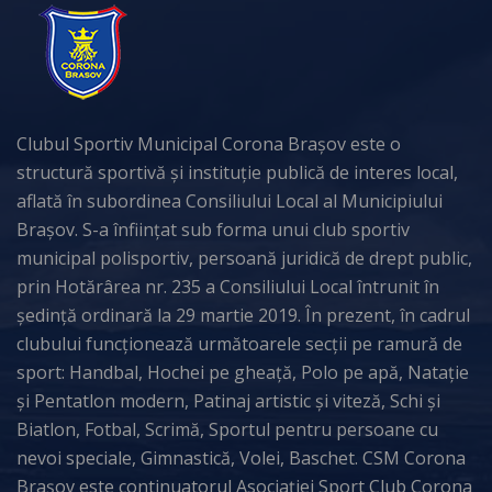
Clubul Sportiv Municipal Corona Brașov este o
structură sportivă și instituție publică de interes local,
aflată în subordinea Consiliului Local al Municipiului
Brașov. S-a înființat sub forma unui club sportiv
municipal polisportiv, persoană juridică de drept public,
prin Hotărârea nr. 235 a Consiliului Local întrunit în
ședință ordinară la 29 martie 2019. În prezent, în cadrul
clubului funcționează următoarele secții pe ramură de
sport: Handbal, Hochei pe gheață, Polo pe apă, Natație
și Pentatlon modern, Patinaj artistic și viteză, Schi și
Biatlon, Fotbal, Scrimă, Sportul pentru persoane cu
nevoi speciale, Gimnastică, Volei, Baschet. CSM Corona
Brașov este continuatorul Asociației Sport Club Corona