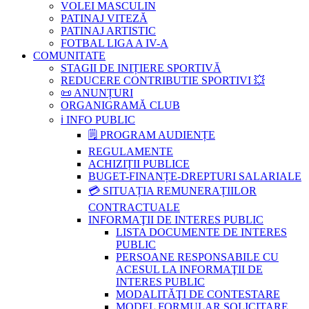
VOLEI MASCULIN
PATINAJ VITEZĂ
PATINAJ ARTISTIC
FOTBAL LIGA A IV-A
COMUNITATE
STAGII DE INIȚIERE SPORTIVĂ
REDUCERE CONTRIBUTIE SPORTIVI 💥
📜 ANUNȚURI
ORGANIGRAMĂ CLUB
ℹ️ INFO PUBLIC
🗒 PROGRAM AUDIENȚE
REGULAMENTE
ACHIZIȚII PUBLICE
BUGET-FINANȚE-DREPTURI SALARIALE
💳 SITUAȚIA REMUNERAȚIILOR
CONTRACTUALE
INFORMAŢII DE INTERES PUBLIC
LISTA DOCUMENTE DE INTERES
PUBLIC
PERSOANE RESPONSABILE CU
ACESUL LA INFORMAŢII DE
INTERES PUBLIC
MODALITĂŢI DE CONTESTARE
MODEL FORMULAR SOLICITARE