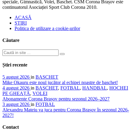
speciale, Gimnastică, Volei, Baschet. CSM Corona Brașov este
continuatorul Asociației Sport Club Corona 2010.
ACASĂ
STIRI
Politica de utilizare a cookie-urilor
Căutare
Știri recente
5 august 2026
in
BASCHET
Mike Okauru este noul jucător al echipei noastre de baschet!
4 august 2026
in
BASCHET
,
FOTBAL
,
HANDBAL
,
HOCHEI
PE GHEAȚĂ
,
VOLEI
Abonamente Corona Brașov pentru sezonul 2026–2027
3 august 2026
in
FOTBAL
Alexandru Mateiu va juca pentru Corona Brașov în sezonul 2026-
2027!
Contact