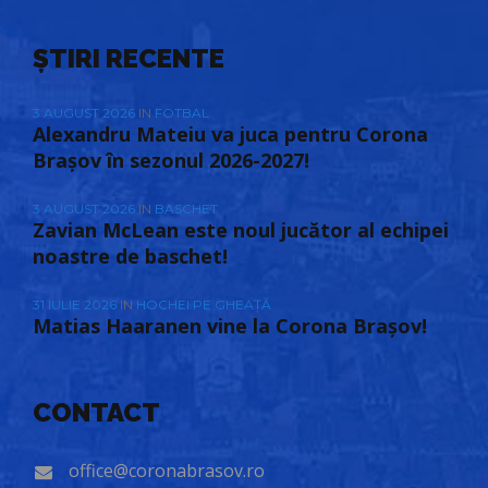
ȘTIRI RECENTE
3 AUGUST 2026
IN
FOTBAL
Alexandru Mateiu va juca pentru Corona
Brașov în sezonul 2026-2027!
3 AUGUST 2026
IN
BASCHET
Zavian McLean este noul jucător al echipei
noastre de baschet!
31 IULIE 2026
IN
HOCHEI PE GHEAȚĂ
Matias Haaranen vine la Corona Brașov!
CONTACT
office@coronabrasov.ro