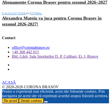
Abonamente Corona Brașov pentru sezonul 2026–2027
3 AUGUST 2026
IN
FOTBAL
Alexandru Mateiu va juca pentru Corona Brașov în
sezonul 2026-2027!
Contact
office@coronabrasov.ro
+40 368 442 015
Bld. Gării, Sala Sporturilor D. P. Colibași, Et. I, Brașov
ACASĂ
© 2020-2026 CORONA BRASOV
Pentru o experiență mai eficientă, acest site folosește cookies. Prin
navigarea pe acest site vă exprimați acordul asupra folosirii acestora.
De acord
Detalii cookies