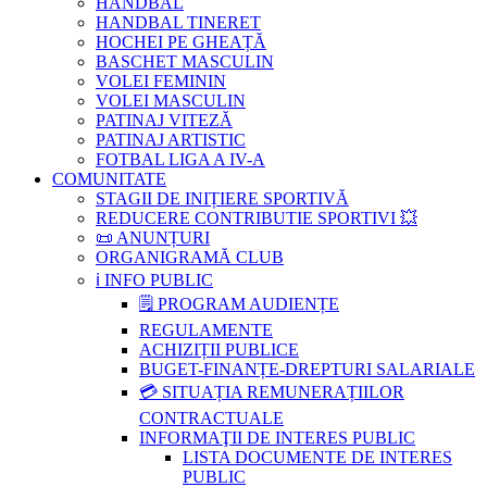
HANDBAL
HANDBAL TINERET
HOCHEI PE GHEAȚĂ
BASCHET MASCULIN
VOLEI FEMININ
VOLEI MASCULIN
PATINAJ VITEZĂ
PATINAJ ARTISTIC
FOTBAL LIGA A IV-A
COMUNITATE
STAGII DE INIȚIERE SPORTIVĂ
REDUCERE CONTRIBUTIE SPORTIVI 💥
📜 ANUNȚURI
ORGANIGRAMĂ CLUB
ℹ️ INFO PUBLIC
🗒 PROGRAM AUDIENȚE
REGULAMENTE
ACHIZIȚII PUBLICE
BUGET-FINANȚE-DREPTURI SALARIALE
💳 SITUAȚIA REMUNERAȚIILOR
CONTRACTUALE
INFORMAŢII DE INTERES PUBLIC
LISTA DOCUMENTE DE INTERES
PUBLIC