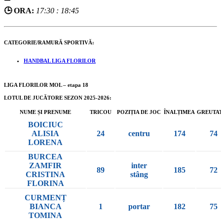
🕒 ORA:
17:30 : 18:45
CATEGORIE/RAMURĂ SPORTIVĂ:
HANDBAL LIGA FLORILOR
LIGA FLORILOR MOL – etapa 18
LOTUL DE JUCĂTORE SEZON 2025-2026:
NUME ȘI PRENUME
TRICOU
POZIȚIA DE JOC
ÎNALȚIMEA
GREUTA
BOICIUC
ALISIA
24
centru
174
74
LORENA
BURCEA
ZAMFIR
inter
89
185
72
CRISTINA
stâng
FLORINA
CURMENȚ
BIANCA
1
portar
182
75
TOMINA