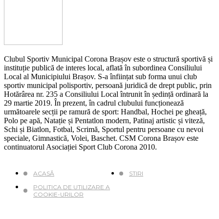
Clubul Sportiv Municipal Corona Brașov este o structură sportivă și
instituție publică de interes local, aflată în subordinea Consiliului
Local al Municipiului Brașov. S-a înființat sub forma unui club
sportiv municipal polisportiv, persoană juridică de drept public, prin
Hotărârea nr. 235 a Consiliului Local întrunit în ședință ordinară la
29 martie 2019. În prezent, în cadrul clubului funcționează
următoarele secții pe ramură de sport: Handbal, Hochei pe gheață,
Polo pe apă, Natație și Pentatlon modern, Patinaj artistic și viteză,
Schi și Biatlon, Fotbal, Scrimă, Sportul pentru persoane cu nevoi
speciale, Gimnastică, Volei, Baschet. CSM Corona Brașov este
continuatorul Asociației Sport Club Corona 2010.
ACASĂ
STIRI
POLITICA DE UTILIZARE A
COOKIE-URILOR