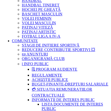
HANDBAL
HANDBAL TINERET
HOCHEI PE GHEAȚĂ
BASCHET MASCULIN
VOLEI FEMININ
VOLEI MASCULIN
PATINAJ VITEZĂ
PATINAJ ARTISTIC
FOTBAL LIGA A IV-A
COMUNITATE
STAGII DE INIȚIERE SPORTIVĂ
REDUCERE CONTRIBUTIE SPORTIVI 💥
📜 ANUNȚURI
ORGANIGRAMĂ CLUB
ℹ️ INFO PUBLIC
🗒 PROGRAM AUDIENȚE
REGULAMENTE
ACHIZIȚII PUBLICE
BUGET-FINANȚE-DREPTURI SALARIALE
💳 SITUAȚIA REMUNERAȚIILOR
CONTRACTUALE
INFORMAŢII DE INTERES PUBLIC
LISTA DOCUMENTE DE INTERES
PUBLIC