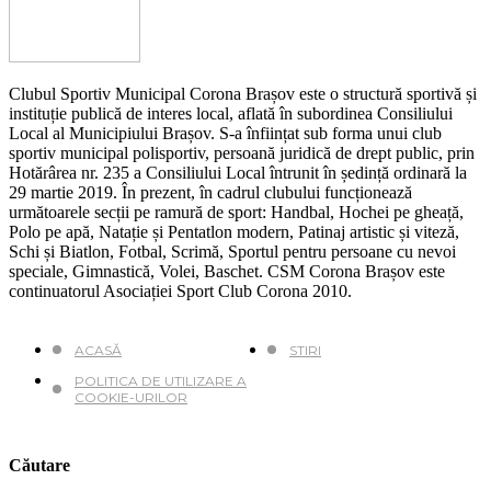
Clubul Sportiv Municipal Corona Brașov este o structură sportivă și
instituție publică de interes local, aflată în subordinea Consiliului
Local al Municipiului Brașov. S-a înființat sub forma unui club
sportiv municipal polisportiv, persoană juridică de drept public, prin
Hotărârea nr. 235 a Consiliului Local întrunit în ședință ordinară la
29 martie 2019. În prezent, în cadrul clubului funcționează
următoarele secții pe ramură de sport: Handbal, Hochei pe gheață,
Polo pe apă, Natație și Pentatlon modern, Patinaj artistic și viteză,
Schi și Biatlon, Fotbal, Scrimă, Sportul pentru persoane cu nevoi
speciale, Gimnastică, Volei, Baschet. CSM Corona Brașov este
continuatorul Asociației Sport Club Corona 2010.
ACASĂ
STIRI
POLITICA DE UTILIZARE A
COOKIE-URILOR
Căutare