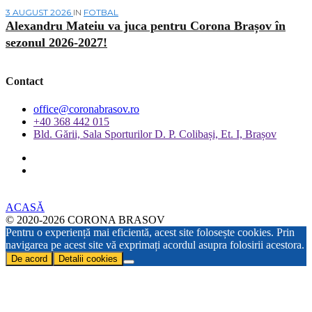
3 AUGUST 2026
IN
FOTBAL
Alexandru Mateiu va juca pentru Corona Brașov în
sezonul 2026-2027!
Contact
office@coronabrasov.ro
+40 368 442 015
Bld. Gării, Sala Sporturilor D. P. Colibași, Et. I, Brașov
ACASĂ
© 2020-2026 CORONA BRASOV
Pentru o experiență mai eficientă, acest site folosește cookies. Prin
navigarea pe acest site vă exprimați acordul asupra folosirii acestora.
De acord
Detalii cookies