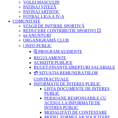
VOLEI MASCULIN
PATINAJ VITEZĂ
PATINAJ ARTISTIC
FOTBAL LIGA A IV-A
COMUNITATE
STAGII DE INIȚIERE SPORTIVĂ
REDUCERE CONTRIBUTIE SPORTIVI 💥
📜 ANUNȚURI
ORGANIGRAMĂ CLUB
ℹ️ INFO PUBLIC
🗒 PROGRAM AUDIENȚE
REGULAMENTE
ACHIZIȚII PUBLICE
BUGET-FINANȚE-DREPTURI SALARIALE
💳 SITUAȚIA REMUNERAȚIILOR
CONTRACTUALE
INFORMAŢII DE INTERES PUBLIC
LISTA DOCUMENTE DE INTERES
PUBLIC
PERSOANE RESPONSABILE CU
ACESUL LA INFORMAŢII DE
INTERES PUBLIC
MODALITĂŢI DE CONTESTARE
MODEL FORMULAR SOLICITARE