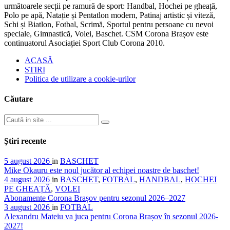
următoarele secții pe ramură de sport: Handbal, Hochei pe gheață,
Polo pe apă, Natație și Pentatlon modern, Patinaj artistic și viteză,
Schi și Biatlon, Fotbal, Scrimă, Sportul pentru persoane cu nevoi
speciale, Gimnastică, Volei, Baschet. CSM Corona Brașov este
continuatorul Asociației Sport Club Corona 2010.
ACASĂ
STIRI
Politica de utilizare a cookie-urilor
Căutare
Știri recente
5 august 2026
in
BASCHET
Mike Okauru este noul jucător al echipei noastre de baschet!
4 august 2026
in
BASCHET
,
FOTBAL
,
HANDBAL
,
HOCHEI
PE GHEAȚĂ
,
VOLEI
Abonamente Corona Brașov pentru sezonul 2026–2027
3 august 2026
in
FOTBAL
Alexandru Mateiu va juca pentru Corona Brașov în sezonul 2026-
2027!