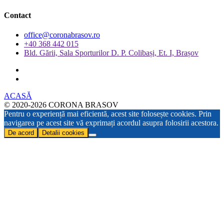
Contact
office@coronabrasov.ro
+40 368 442 015
Bld. Gării, Sala Sporturilor D. P. Colibași, Et. I, Brașov
ACASĂ
© 2020-2026 CORONA BRASOV
Pentru o experiență mai eficientă, acest site folosește cookies. Prin
navigarea pe acest site vă exprimați acordul asupra folosirii acestora.
De acord
Detalii cookies