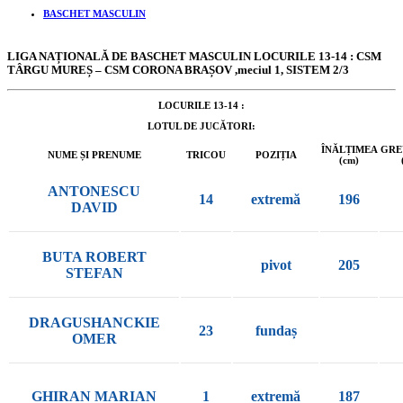
BASCHET MASCULIN
LIGA NAȚIONALĂ DE BASCHET MASCULIN LOCURILE 13-14 : CSM
TÂRGU MUREȘ – CSM CORONA BRAȘOV ,meciul 1, SISTEM 2/3
LOCURILE 13-14 :
LOTUL DE JUCĂTORI:
ÎNĂLȚIMEA
GRE
NUME ȘI PRENUME
TRICOU
POZIȚIA
(cm)
ANTONESCU
14
extremă
196
DAVID
BUTA ROBERT
pivot
205
STEFAN
DRAGUSHANCKIE
23
fundaș
OMER
GHIRAN MARIAN
1
extremă
187