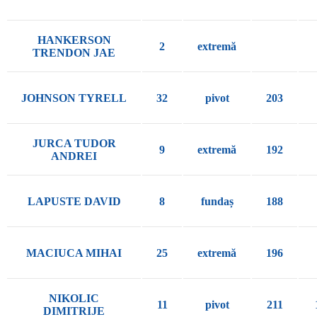
HANKERSON
2
extremă
TRENDON JAE
JOHNSON TYRELL
32
pivot
203
JURCA TUDOR
9
extremă
192
ANDREI
LAPUSTE DAVID
8
fundaș
188
MACIUCA MIHAI
25
extremă
196
NIKOLIC
11
pivot
211
DIMITRIJE