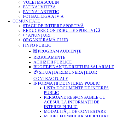
VOLEI MASCULIN
PATINAJ VITEZĂ
PATINAJ ARTISTIC
FOTBAL LIGA A IV-A
COMUNITATE
STAGII DE INIȚIERE SPORTIVĂ
REDUCERE CONTRIBUTIE SPORTIVI 💥
📜 ANUNȚURI
ORGANIGRAMĂ CLUB
ℹ️ INFO PUBLIC
🗒 PROGRAM AUDIENȚE
REGULAMENTE
ACHIZIȚII PUBLICE
BUGET-FINANȚE-DREPTURI SALARIALE
💳 SITUAȚIA REMUNERAȚIILOR
CONTRACTUALE
INFORMAŢII DE INTERES PUBLIC
LISTA DOCUMENTE DE INTERES
PUBLIC
PERSOANE RESPONSABILE CU
ACESUL LA INFORMAŢII DE
INTERES PUBLIC
MODALITĂŢI DE CONTESTARE
MODEL FORMULAR SOLICITARE