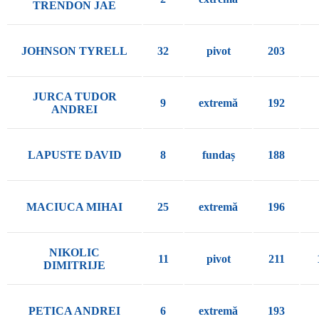
TRENDON JAE
JOHNSON TYRELL
32
pivot
203
JURCA TUDOR
9
extremă
192
ANDREI
LAPUSTE DAVID
8
fundaș
188
MACIUCA MIHAI
25
extremă
196
NIKOLIC
11
pivot
211
DIMITRIJE
PETICA ANDREI
6
extremă
193