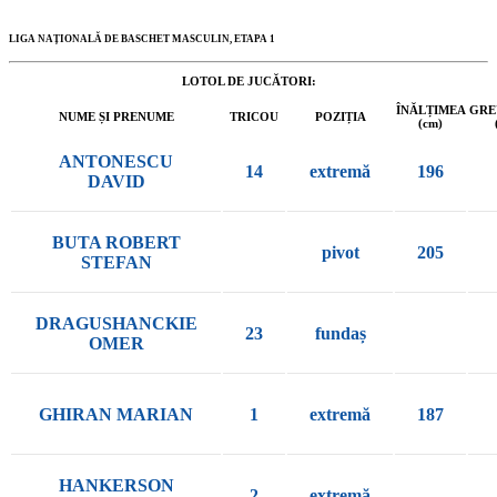
LIGA NAȚIONALĂ DE BASCHET MASCULIN, ETAPA 1
LOTOL DE JUCĂTORI:
ÎNĂLȚIMEA
GRE
NUME ȘI PRENUME
TRICOU
POZIȚIA
(cm)
ANTONESCU
14
extremă
196
DAVID
BUTA ROBERT
pivot
205
STEFAN
DRAGUSHANCKIE
23
fundaș
OMER
GHIRAN MARIAN
1
extremă
187
HANKERSON
2
extremă