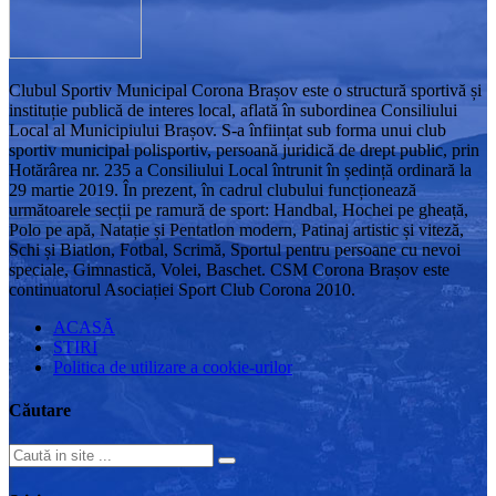
Clubul Sportiv Municipal Corona Brașov este o structură sportivă și
instituție publică de interes local, aflată în subordinea Consiliului
Local al Municipiului Brașov. S-a înființat sub forma unui club
sportiv municipal polisportiv, persoană juridică de drept public, prin
Hotărârea nr. 235 a Consiliului Local întrunit în ședință ordinară la
29 martie 2019. În prezent, în cadrul clubului funcționează
următoarele secții pe ramură de sport: Handbal, Hochei pe gheață,
Polo pe apă, Natație și Pentatlon modern, Patinaj artistic și viteză,
Schi și Biatlon, Fotbal, Scrimă, Sportul pentru persoane cu nevoi
speciale, Gimnastică, Volei, Baschet. CSM Corona Brașov este
continuatorul Asociației Sport Club Corona 2010.
ACASĂ
STIRI
Politica de utilizare a cookie-urilor
Căutare