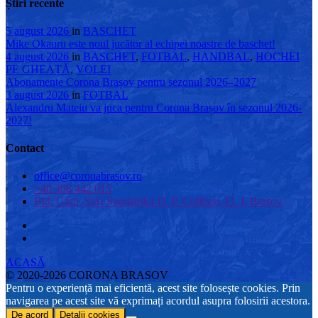
Știri recente
5 august 2026
in
BASCHET
Mike Okauru este noul jucător al echipei noastre de baschet!
4 august 2026
in
BASCHET
,
FOTBAL
,
HANDBAL
,
HOCHEI
PE GHEAȚĂ
,
VOLEI
Abonamente Corona Brașov pentru sezonul 2026–2027
3 august 2026
in
FOTBAL
Alexandru Mateiu va juca pentru Corona Brașov în sezonul 2026-
2027!
Contact
office@coronabrasov.ro
+40 368 442 015
Bld. Gării, Sala Sporturilor D. P. Colibași, Et. I, Brașov
ACASĂ
© 2020-2026 CORONA BRASOV
Pentru o experiență mai eficientă, acest site folosește cookies. Prin
navigarea pe acest site vă exprimați acordul asupra folosirii acestora.
De acord
Detalii cookies