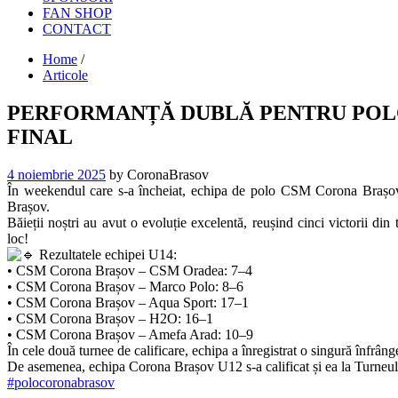
FAN SHOP
CONTACT
Home
/
Articole
PERFORMANȚĂ DUBLĂ PENTRU POLO-
FINAL
4 noiembrie 2025
by CoronaBrasov
În weekendul care s-a încheiat, echipa de polo CSM Corona Brașov U
Brașov.
Băieții noștri au avut o evoluție excelentă, reușind cinci victorii din
loc!
Rezultatele echipei U14:
• CSM Corona Brașov – CSM Oradea: 7–4
• CSM Corona Brașov – Marco Polo: 8–6
• CSM Corona Brașov – Aqua Sport: 17–1
• CSM Corona Brașov – H2O: 16–1
• CSM Corona Brașov – Amefa Arad: 10–9
În cele două turnee de calificare, echipa a înregistrat o singură înfrân
De asemenea, echipa Corona Brașov U12 s-a calificat și ea la Turneul 
#polocoronabrasov