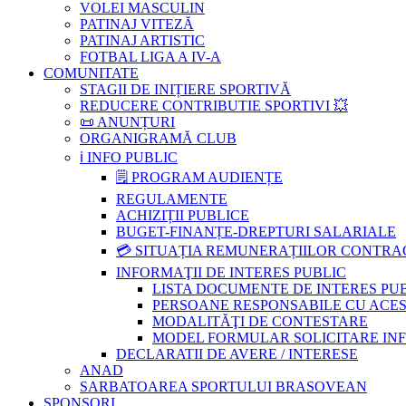
VOLEI MASCULIN
PATINAJ VITEZĂ
PATINAJ ARTISTIC
FOTBAL LIGA A IV-A
COMUNITATE
STAGII DE INIȚIERE SPORTIVĂ
REDUCERE CONTRIBUTIE SPORTIVI 💥
📜 ANUNȚURI
ORGANIGRAMĂ CLUB
ℹ️ INFO PUBLIC
🗒 PROGRAM AUDIENȚE
REGULAMENTE
ACHIZIȚII PUBLICE
BUGET-FINANȚE-DREPTURI SALARIALE
💳 SITUAȚIA REMUNERAȚIILOR CONTR
INFORMAŢII DE INTERES PUBLIC
LISTA DOCUMENTE DE INTERES PU
PERSOANE RESPONSABILE CU ACESU
MODALITĂŢI DE CONTESTARE
MODEL FORMULAR SOLICITARE INFOR
DECLARATII DE AVERE / INTERESE
ANAD
SARBATOAREA SPORTULUI BRASOVEAN
SPONSORI