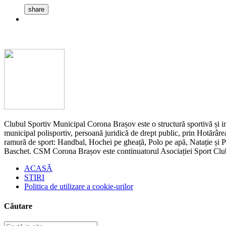
share
Clubul Sportiv Municipal Corona Brașov este o structură sportivă și ins
municipal polisportiv, persoană juridică de drept public, prin Hotărârea
ramură de sport: Handbal, Hochei pe gheață, Polo pe apă, Natație și Pen
Baschet. CSM Corona Brașov este continuatorul Asociației Sport Cl
ACASĂ
STIRI
Politica de utilizare a cookie-urilor
Căutare