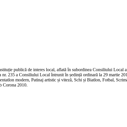
tituție publică de interes local, aflată în subordinea Consiliului Local 
 nr. 235 a Consiliului Local întrunit în ședință ordinară la 29 martie 20
tatlon modern, Patinaj artistic și viteză, Schi și Biatlon, Fotbal, Scri
ub Corona 2010.