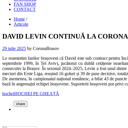
FAN SHOP
CONTACT
Home
/
Articole
DAVID LEVIN CONTINUĂ LA CORONA B
29 iulie 2025
by CoronaBrasov
Le reamintim fanilor brașoveni că David este sub contract pentru încă
septembrie 1999, în Tel Aviv), jucătorul cu dublă cetățenie israelian
consecutiv la Brașov. În sezonul 2024–2025, Levin a fost unul dintre c
meciuri din Erste Liga, reușind 16 goluri și 39 de pase decisive, total
De asemenea, în campionatul național românesc, a bifat 43 de puncte în 
bază în angrenajul echipei brașovene. Suporterii brașoveni pot privi cu
hochei
HOCHEI PE GHEAȚĂ
share