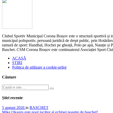
Clubul Sportiv Municipal Corona Brașov este o structură sportivă și ins
municipal polisportiv, persoană juridică de drept public, prin Hotărârea
ramură de sport: Handbal, Hochei pe gheață, Polo pe apă, Natație și Pen
Baschet. CSM Corona Brașov este continuatorul Asociației Sport Cl
ACASĂ
STIRI
Politica de utilizare a cookie-urilor
Căutare
Știri recente
5 august 2026
in
BASCHET
Mike Okauru este noul jucător al echipei noastre de baschet!