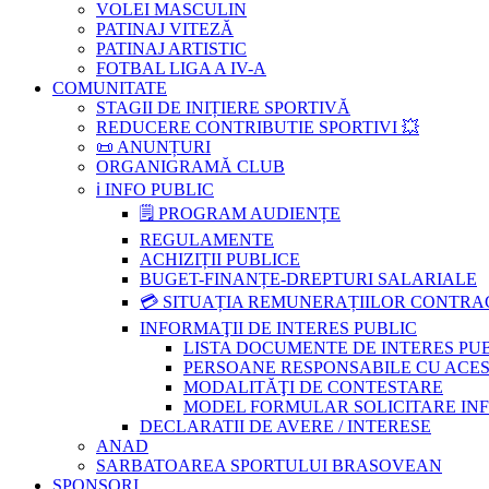
VOLEI MASCULIN
PATINAJ VITEZĂ
PATINAJ ARTISTIC
FOTBAL LIGA A IV-A
COMUNITATE
STAGII DE INIȚIERE SPORTIVĂ
REDUCERE CONTRIBUTIE SPORTIVI 💥
📜 ANUNȚURI
ORGANIGRAMĂ CLUB
ℹ️ INFO PUBLIC
🗒 PROGRAM AUDIENȚE
REGULAMENTE
ACHIZIȚII PUBLICE
BUGET-FINANȚE-DREPTURI SALARIALE
💳 SITUAȚIA REMUNERAȚIILOR CONTR
INFORMAŢII DE INTERES PUBLIC
LISTA DOCUMENTE DE INTERES PU
PERSOANE RESPONSABILE CU ACESU
MODALITĂŢI DE CONTESTARE
MODEL FORMULAR SOLICITARE INFOR
DECLARATII DE AVERE / INTERESE
ANAD
SARBATOAREA SPORTULUI BRASOVEAN
SPONSORI