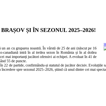
RAȘOV ȘI ÎN SEZONUL 2025–2026!
H
 un an cu gruparea noastră. În vârstă de 25 de ani (născut pe 16
o-canadiană intră în al treilea sezon în România și în al doilea
ei mai importanți jucători ofensivi ai echipei. A evoluat în 41 de
izând 55 de puncte.
22 de partide, confirmându-și statutul de jucător decisiv. Evoluțiile sa
 încredere spre sezonul 2025–2026, știind că unul dintre cei mai spectac