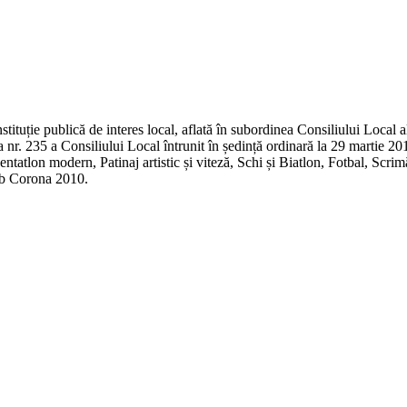
tituție publică de interes local, aflată în subordinea Consiliului Local 
 nr. 235 a Consiliului Local întrunit în ședință ordinară la 29 martie 20
tatlon modern, Patinaj artistic și viteză, Schi și Biatlon, Fotbal, Scri
ub Corona 2010.