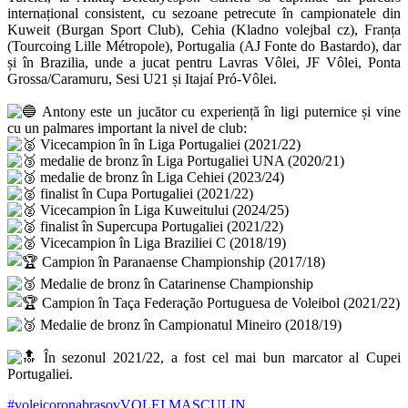
internațional consistent, cu sezoane petrecute în campionatele din
Kuweit (Burgan Sport Club), Cehia (Kladno volejbal cz), Franța
(Tourcoing Lille Métropole), Portugalia (AJ Fonte do Bastardo), dar
și în Brazilia, unde a jucat pentru Lavras Vôlei, JF Vôlei, Ponta
Grossa/Caramuru, Sesi U21 și Itajaí Pró-Vôlei.
Antony este un jucător cu experiență în ligi puternice și vine
cu un palmares important la nivel de club:
Vicecampion în în Liga Portugaliei (2021/22)
medalie de bronz în Liga Portugaliei UNA (2020/21)
medalie de bronz în Liga Cehiei (2023/24)
finalist în Cupa Portugaliei (2021/22)
Vicecampion în Liga Kuweitului (2024/25)
finalist în Supercupa Portugaliei (2021/22)
Vicecampion în Liga Braziliei C (2018/19)
Campion în Paranaense Championship (2017/18)
Medalie de bronz în Catarinense Championship
Campion în Taça Federação Portuguesa de Voleibol (2021/22)
Medalie de bronz în Campionatul Mineiro (2018/19)
În sezonul 2021/22, a fost cel mai bun marcator al Cupei
Portugaliei.
#voleicoronabrasov
VOLEI MASCULIN