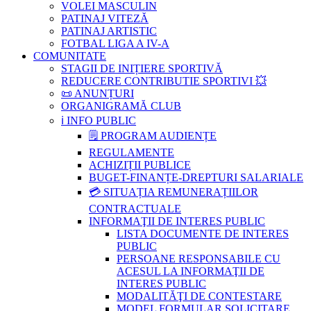
VOLEI MASCULIN
PATINAJ VITEZĂ
PATINAJ ARTISTIC
FOTBAL LIGA A IV-A
COMUNITATE
STAGII DE INIȚIERE SPORTIVĂ
REDUCERE CONTRIBUTIE SPORTIVI 💥
📜 ANUNȚURI
ORGANIGRAMĂ CLUB
ℹ️ INFO PUBLIC
🗒 PROGRAM AUDIENȚE
REGULAMENTE
ACHIZIȚII PUBLICE
BUGET-FINANȚE-DREPTURI SALARIALE
💳 SITUAȚIA REMUNERAȚIILOR
CONTRACTUALE
INFORMAŢII DE INTERES PUBLIC
LISTA DOCUMENTE DE INTERES
PUBLIC
PERSOANE RESPONSABILE CU
ACESUL LA INFORMAŢII DE
INTERES PUBLIC
MODALITĂŢI DE CONTESTARE
MODEL FORMULAR SOLICITARE