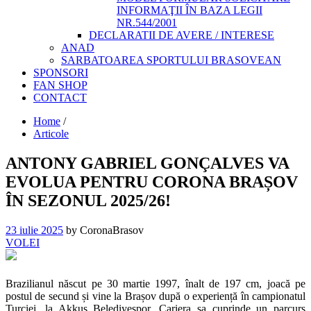
INFORMAŢII ÎN BAZA LEGII
NR.544/2001
DECLARATII DE AVERE / INTERESE
ANAD
SARBATOAREA SPORTULUI BRASOVEAN
SPONSORI
FAN SHOP
CONTACT
Home
/
Articole
ANTONY GABRIEL GONÇALVES VA
EVOLUA PENTRU CORONA BRAȘOV
ÎN SEZONUL 2025/26!
23 iulie 2025
by CoronaBrasov
VOLEI
Brazilianul născut pe 30 martie 1997, înalt de 197 cm, joacă pe
postul de secund și vine la Brașov după o experiență în campionatul
Turciei, la Akkuş Belediyespor. Cariera sa cuprinde un parcurs