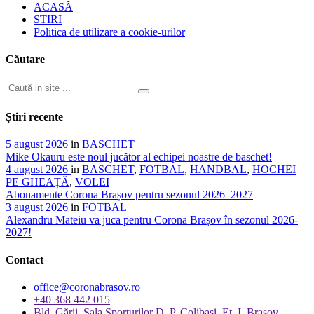
ACASĂ
STIRI
Politica de utilizare a cookie-urilor
Căutare
Știri recente
5 august 2026
in
BASCHET
Mike Okauru este noul jucător al echipei noastre de baschet!
4 august 2026
in
BASCHET
,
FOTBAL
,
HANDBAL
,
HOCHEI
PE GHEAȚĂ
,
VOLEI
Abonamente Corona Brașov pentru sezonul 2026–2027
3 august 2026
in
FOTBAL
Alexandru Mateiu va juca pentru Corona Brașov în sezonul 2026-
2027!
Contact
office@coronabrasov.ro
+40 368 442 015
Bld. Gării, Sala Sporturilor D. P. Colibași, Et. I, Brașov