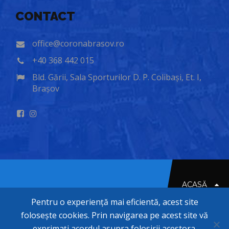
CONTACT
office@coronabrasov.ro
+40 368 442 015
Bld. Gării, Sala Sporturilor D. P. Colibași, Et. I,
Brașov
ACASĂ
Pentru o experiență mai eficientă, acest site
folosește cookies. Prin navigarea pe acest site vă
© 2020-2026 CORONA BRASOV
exprimați acordul asupra folosirii acestora.