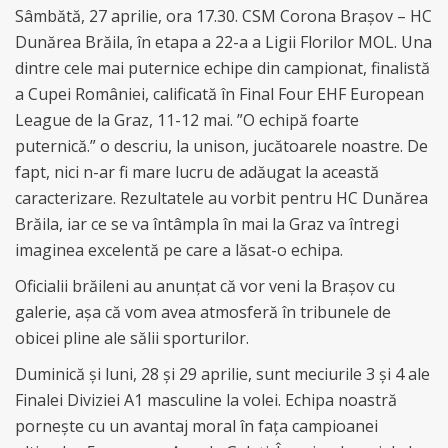
Sâmbătă, 27 aprilie, ora 17.30. CSM Corona Brașov – HC
Dunărea Brăila, în etapa a 22-a a Ligii Florilor MOL. Una
dintre cele mai puternice echipe din campionat, finalistă
a Cupei României, calificată în Final Four EHF European
League de la Graz, 11-12 mai. ”O echipă foarte
puternică.” o descriu, la unison, jucătoarele noastre. De
fapt, nici n-ar fi mare lucru de adăugat la această
caracterizare. Rezultatele au vorbit pentru HC Dunărea
Brăila, iar ce se va întâmpla în mai la Graz va întregi
imaginea excelentă pe care a lăsat-o echipa.
Oficialii brăileni au anunțat că vor veni la Brașov cu
galerie, așa că vom avea atmosferă în tribunele de
obicei pline ale sălii sporturilor.
Duminică și luni, 28 și 29 aprilie, sunt meciurile 3 și 4 ale
Finalei Diviziei A1 masculine la volei. Echipa noastră
pornește cu un avantaj moral în fața campioanei