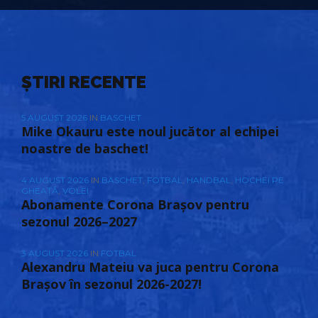
ȘTIRI RECENTE
5 AUGUST 2026
IN
BASCHET
Mike Okauru este noul jucător al echipei
noastre de baschet!
4 AUGUST 2026
IN
BASCHET
,
FOTBAL
,
HANDBAL
,
HOCHEI PE
GHEAȚĂ
,
VOLEI
Abonamente Corona Brașov pentru
sezonul 2026–2027
3 AUGUST 2026
IN
FOTBAL
Alexandru Mateiu va juca pentru Corona
Brașov în sezonul 2026-2027!