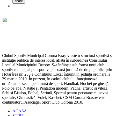
share
Clubul Sportiv Municipal Corona Brașov este o structură sportivă și
instituție publică de interes local, aflată în subordinea Consiliului
Local al Municipiului Brașov. S-a înființat sub forma unui club
sportiv municipal polisportiv, persoană juridică de drept public, prin
Hotărârea nr. 235 a Consiliului Local întrunit în ședință ordinară la
29 martie 2019. În prezent, în cadrul clubului funcționează
următoarele secții pe ramură de sport: Handbal, Hochei pe gheață,
Polo pe apă, Natație și Pentatlon modern, Patinaj artistic și viteză,
Schi și Biatlon, Fotbal, Scrimă, Sportul pentru persoane cu nevoi
speciale, Gimnastică, Volei, Baschet. CSM Corona Brașov este
continuatorul Asociației Sport Club Corona 2010.
ACASĂ
STIRI