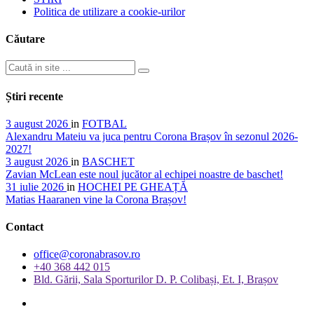
Politica de utilizare a cookie-urilor
Căutare
Știri recente
3 august 2026
in
FOTBAL
Alexandru Mateiu va juca pentru Corona Brașov în sezonul 2026-
2027!
3 august 2026
in
BASCHET
Zavian McLean este noul jucător al echipei noastre de baschet!
31 iulie 2026
in
HOCHEI PE GHEAȚĂ
Matias Haaranen vine la Corona Brașov!
Contact
office@coronabrasov.ro
+40 368 442 015
Bld. Gării, Sala Sporturilor D. P. Colibași, Et. I, Brașov