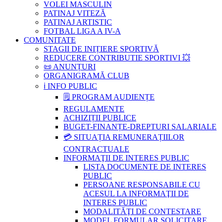
VOLEI MASCULIN
PATINAJ VITEZĂ
PATINAJ ARTISTIC
FOTBAL LIGA A IV-A
COMUNITATE
STAGII DE INIȚIERE SPORTIVĂ
REDUCERE CONTRIBUTIE SPORTIVI 💥
📜 ANUNȚURI
ORGANIGRAMĂ CLUB
ℹ️ INFO PUBLIC
🗒 PROGRAM AUDIENȚE
REGULAMENTE
ACHIZIȚII PUBLICE
BUGET-FINANȚE-DREPTURI SALARIALE
💳 SITUAȚIA REMUNERAȚIILOR
CONTRACTUALE
INFORMAŢII DE INTERES PUBLIC
LISTA DOCUMENTE DE INTERES
PUBLIC
PERSOANE RESPONSABILE CU
ACESUL LA INFORMAŢII DE
INTERES PUBLIC
MODALITĂŢI DE CONTESTARE
MODEL FORMULAR SOLICITARE