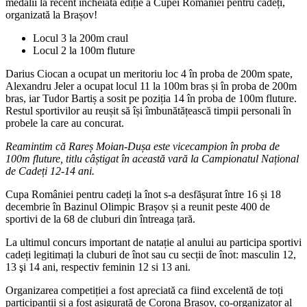
medalii la recent încheiata ediție a Cupei României pentru cadeți,
organizată la Brașov!
Locul 3 la 200m craul
Locul 2 la 100m fluture
Darius Ciocan a ocupat un meritoriu loc 4 în proba de 200m spate,
Alexandru Jeler a ocupat locul 11 la 100m bras și în proba de 200m
bras, iar Tudor Bartiș a sosit pe poziția 14 în proba de 100m fluture.
Restul sportivilor au reușit să își îmbunătățească timpii personali în
probele la care au concurat.
Reamintim că Rareș Moian-Dușa este vicecampion în proba de
100m fluture, titlu câștigat în această vară la Campionatul Național
de Cadeți 12-14 ani.
Cupa României pentru cadeți la înot s-a desfășurat între 16 și 18
decembrie în Bazinul Olimpic Brașov și a reunit peste 400 de
sportivi de la 68 de cluburi din întreaga țară.
La ultimul concurs important de natație al anului au participa sportivi
cadeți legitimați la cluburi de înot sau cu secții de înot: masculin 12,
13 şi 14 ani, respectiv feminin 12 si 13 ani.
Organizarea competiției a fost apreciată ca fiind excelentă de toți
participanții și a fost asigurată de Corona Brașov, co-organizator al