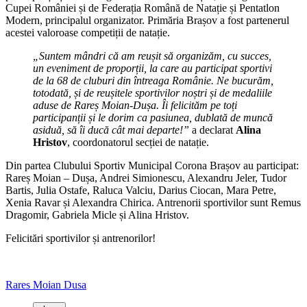
Cupei României și de Federația Română de Natație și Pentatlon
Modern, principalul organizator. Primăria Brașov a fost partenerul
acestei valoroase competiții de natație.
„Suntem mândri că am reușit să organizăm, cu succes,
un eveniment de proporții, la care au participat sportivi
de la 68 de cluburi din întreaga Românie. Ne bucurăm,
totodată, și de reușitele sportivilor noștri și de medaliile
aduse de Rareș Moian-Dușa. Îi felicităm pe toți
participanții și le dorim ca pasiunea, dublată de muncă
asiduă, să îi ducă cât mai departe!”
a declarat
Alina
Hristov
, coordonatorul secției de natație.
Din partea Clubului Sportiv Municipal Corona Brașov au participat:
Rareș Moian – Dușa, Andrei Simionescu, Alexandru Jeler, Tudor
Bartis, Julia Ostafe, Raluca Valciu, Darius Ciocan, Mara Petre,
Xenia Ravar și Alexandra Chirica. Antrenorii sportivilor sunt Remus
Dragomir, Gabriela Micle și Alina Hristov.
Felicitări sportivilor și antrenorilor!
Rares Moian Dusa