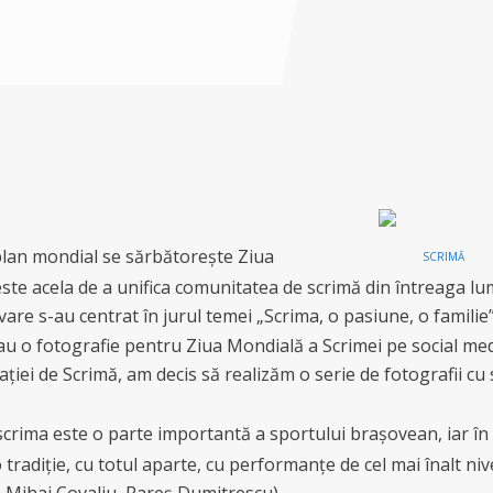
 plan mondial se sărbătorește Ziua
SCRIMĂ
este acela de a unifica comunitatea de scrimă din întreaga lu
re s-au centrat în jurul temei „Scrima, o pasiune, o familie”
sau o fotografie pentru Ziua Mondială a Scrimei pe social med
ției de Scrimă, am decis să realizăm o serie de fotografii cu s
crima este o parte importantă a sportului brașovean, iar în 
o tradiție, cu totul aparte, cu performanțe de cel mai înalt ni
 Mihai Covaliu, Rareș Dumitrescu).