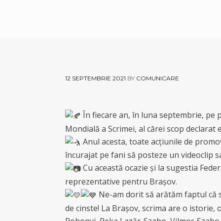
12 SEPTEMBRIE 2021
BY
COMUNICARE
În fiecare an, în luna septembrie, pe
Mondială a Scrimei, al cărei scop declarat 
Anul acesta, toate acțiunile de promova
încurajat pe fani să posteze un videoclip 
Cu această ocazie și la sugestia Federa
reprezentative pentru Brașov.
Ne-am dorit să arătăm faptul că s
de cinste! La Brașov, scrima are o istorie, 
Rohonyi, Reka Lazăr-Szabo, Vilmoș Szabo,