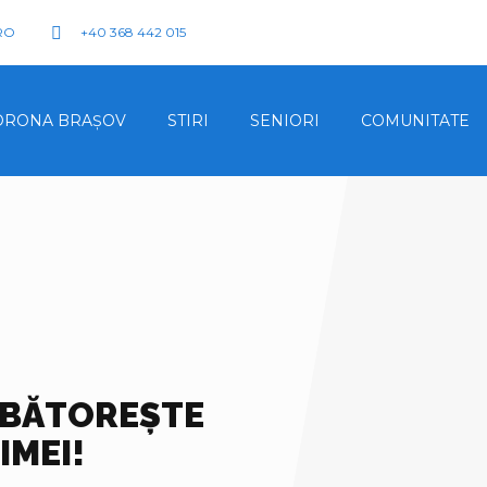
RO
+40 368 442 015
ORONA BRAŞOV
STIRI
SENIORI
COMUNITATE
RBĂTOREȘTE
IMEI!