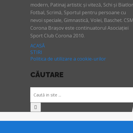
modern, Patinaj artistic și viteză, Schi și Biatlo
Fotbal, Scrimă, Sportul pentru persoane cu
nevoi speciale, Gimnastică, Volei, Baschet. CS
Corona Brașov este continuatorul Asociației
Sport Club Corona 2010.
ACASĂ
STIRI
Politica de utilizare a cookie-urilor
CĂUTARE