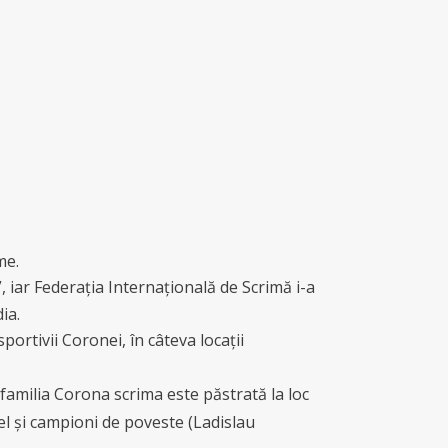
me.
, iar Federația Internațională de Scrimă i-a
ia.
portivii Coronei, în câteva locații
familia Corona scrima este păstrată la loc
vel și campioni de poveste (Ladislau