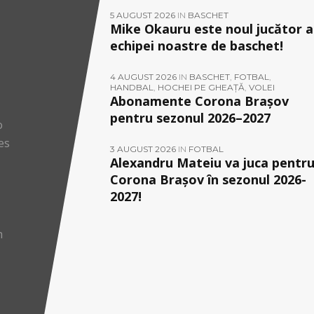
5 AUGUST 2026
IN
BASCHET
Mike Okauru este noul jucător a
echipei noastre de baschet!
4 AUGUST 2026
IN
BASCHET
,
FOTBAL
,
HANDBAL
,
HOCHEI PE GHEAȚĂ
,
VOLEI
Abonamente Corona Brașov
pentru sezonul 2026–2027
o
es
3 AUGUST 2026
IN
FOTBAL
Alexandru Mateiu va juca pentr
Corona Brașov în sezonul 2026-
2027!
n