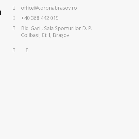
office@coronabrasov.ro
l
+40 368 442 015
Bld. Gării, Sala Sporturilor D. P.
Colibași, Et. I, Brașov
u