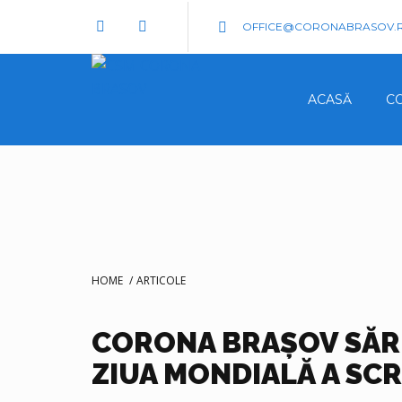
OFFICE@CORONABRASOV.
ACASĂ
C
HOME
/
ARTICOLE
CORONA BRAȘOV SĂ
ZIUA MONDIALĂ A SCR