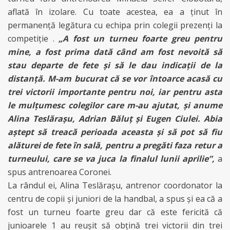
aflată în izolare. Cu toate acestea, ea a ţinut în
permanenţă legătura cu echipa prin colegii prezenţi la
competiţie .
„A fost un turneu foarte greu pentru
mine, a fost prima dată când am fost nevoită să
stau departe de fete şi să le dau indicaţii de la
distanţă. M-am bucurat că se vor întoarce acasă cu
trei victorii importante pentru noi, iar pentru asta
le mulţumesc colegilor care m-au ajutat, şi anume
Alina Teslăraşu, Adrian Băluţ şi Eugen Ciulei. Abia
aştept să treacă perioada aceasta şi să pot să fiu
alăturei de fete în sală, pentru a pregăti faza retur a
turneului, care se va juca la finalul lunii aprilie”,
a
spus antrenoarea Coronei.
La rândul ei, Alina Teslăraşu, antrenor coordonator la
centru de copii şi juniori de la handbal, a spus şi ea că a
fost un turneu foarte greu dar că este fericită că
junioarele 1 au reuşit să obţină trei victorii din trei