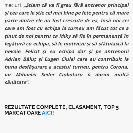
meciuri.
„Ştiam că va fi greu fără antrenor principal
şi cea care le ştie cel mai bine pe fete pentru că mare
parte dintre ele au fost crescute de ea, însă noi cei
care am fost cu echipa la turneu am făcut tot ce a
ţinut de noi pentru ca Miky să fie în permanenţă în
legătură cu echipa, să le motiveze şi să sfătuiască la
nevoie. Felicit şi eu echipa dar şi pe antrenorii
Adrian Băluţ şi Eugen Ciulei care au contribuit la
buna desfăşurare a acestui turneu, pentru Corona,
iar Mihaelei Seifer Ciobotaru îi dorim multă
sănătate”
.
REZULTATE COMPLETE, CLASAMENT, TOP 5
MARCATOARE
AICI!