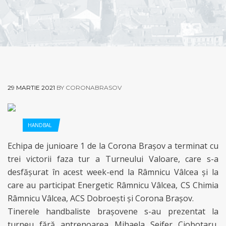
29 MARTIE 2021
BY CORONABRASOV
HANDBAL
Echipa de junioare 1 de la Corona Braşov a terminat cu
trei victorii faza tur a Turneului Valoare, care s-a
desfăşurat în acest week-end la Râmnicu Vâlcea şi la
care au participat Energetic Râmnicu Vâlcea, CS Chimia
Râmnicu Vâlcea, ACS Dobroeşti şi Corona Braşov.
Tinerele handbaliste braşovene s-au prezentat la
turneu fără antrenoarea Mihaela Seifer Ciobotaru,