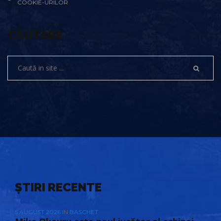
COOKIE-URILOR
CĂUTARE
ȘTIRI RECENTE
5 AUGUST 2026
IN
BASCHET