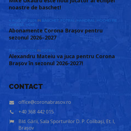
Mike Okauru este noul jucător al echipei
noastre de baschet!
4 AUGUST 2026
IN
BASCHET
,
FOTBAL
,
HANDBAL
,
HOCHEI PE
GHEAȚĂ
,
VOLEI
Abonamente Corona Brașov pentru
sezonul 2026–2027
3 AUGUST 2026
IN
FOTBAL
Alexandru Mateiu va juca pentru Corona
Brașov în sezonul 2026-2027!
CONTACT
office@coronabrasov.ro
+40 368 442 015
Bld. Gării, Sala Sporturilor D. P. Colibași, Et. I,
Brașov