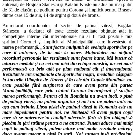
antrenaţi de Bogdan Stănescu şi Katalin Kristo au adus nu mai puţin
de 31 de clasări pe podium pentru Corona şi implicit pentru Braşov,
dintre care 15 de aur, 14 de argint şi două de bronz.
Antrenorul coordonator al secţiei de patinaj viteză, Bogdan
Stănescu, a declarat că toate aceste rezultate obţinute atât în
competiţiile interne cât internaţionale nu ar fi fost posibile fără
sprijinul Coronei şi implicit al Municipalităţii care investeşte în
marea performanţă.
„Sunt foarte mulţumit de evoluţia sportivilor pe
care îi antrenez, de la mic la mare. Majoritatea au obţinut
recorduri personale iar rezultatele sunt foarte bune. Mă bucur că
aducem medalii şi cu cei mai mici din echipa noastră, iar cei mari
performează cu brio atât pe plan naţional cât şi internaţional.
Rezultatele internaţtionale ale sportivilor noştri, medaliile câştigate
la Jocurile Olimpice de Tineret şi în cele din Cupele Mondiale nu
erau posibile fără susţinerea de care avem parte din partea
Municipalităţii, care prin clubul Corona încurajează şi susţine
marea performanţă. Pentru că în România nu avem încă, o pistă
de patinaj viteză, nu putem organiza şi nici nu ne putem antrena
aşa cum trebuie. Lipsa pistei de patinaj viteză în Romania este un
mare impediment pentru noi, ne limitează să avem puţini copii
care să se antreneze în condiţii adecvate, fără să fim obligaţi să
plecăm în ţări străine pentru a ne antrena. Putem aduce mai mulţi
copii la patinaj viteză, putem aduce mai multe rezultate măreţe,
daca aveam macar o pistă în ţară. Noi suntem însă privilegiaţi,