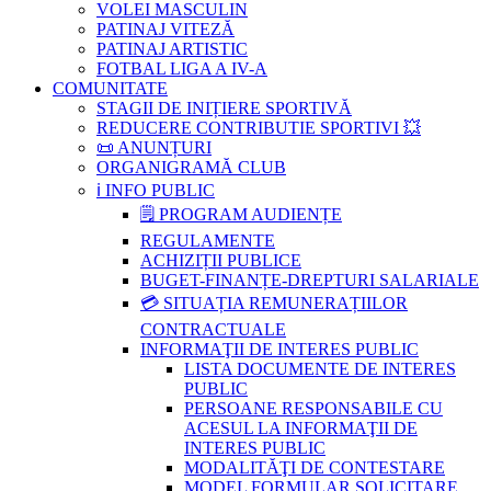
VOLEI MASCULIN
PATINAJ VITEZĂ
PATINAJ ARTISTIC
FOTBAL LIGA A IV-A
COMUNITATE
STAGII DE INIȚIERE SPORTIVĂ
REDUCERE CONTRIBUTIE SPORTIVI 💥
📜 ANUNȚURI
ORGANIGRAMĂ CLUB
ℹ️ INFO PUBLIC
🗒 PROGRAM AUDIENȚE
REGULAMENTE
ACHIZIȚII PUBLICE
BUGET-FINANȚE-DREPTURI SALARIALE
💳 SITUAȚIA REMUNERAȚIILOR
CONTRACTUALE
INFORMAŢII DE INTERES PUBLIC
LISTA DOCUMENTE DE INTERES
PUBLIC
PERSOANE RESPONSABILE CU
ACESUL LA INFORMAŢII DE
INTERES PUBLIC
MODALITĂŢI DE CONTESTARE
MODEL FORMULAR SOLICITARE