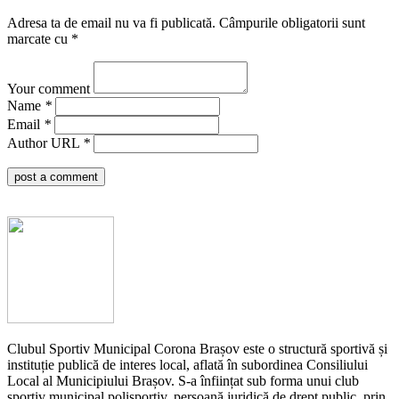
Adresa ta de email nu va fi publicată.
Câmpurile obligatorii sunt
marcate cu
*
Your comment
Name
*
Email
*
Author URL
*
post a comment
Clubul Sportiv Municipal Corona Brașov este o structură sportivă și
instituție publică de interes local, aflată în subordinea Consiliului
Local al Municipiului Brașov. S-a înființat sub forma unui club
sportiv municipal polisportiv, persoană juridică de drept public, prin