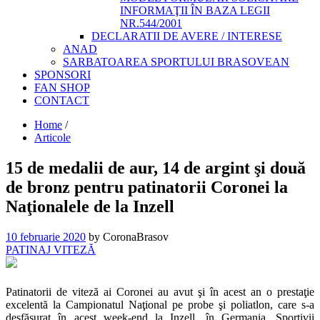
INFORMAŢII ÎN BAZA LEGII
NR.544/2001
DECLARATII DE AVERE / INTERESE
ANAD
SARBATOAREA SPORTULUI BRASOVEAN
SPONSORI
FAN SHOP
CONTACT
Home
/
Articole
15 de medalii de aur, 14 de argint şi două
de bronz pentru patinatorii Coronei la
Naţionalele de la Inzell
10 februarie 2020
by CoronaBrasov
PATINAJ VITEZĂ
Patinatorii de viteză ai Coronei au avut şi în acest an o prestaţie
excelentă la Campionatul Naţional pe probe şi poliatlon, care s-a
desfăşurat în acest week-end la Inzell, în Germania. Sportivii