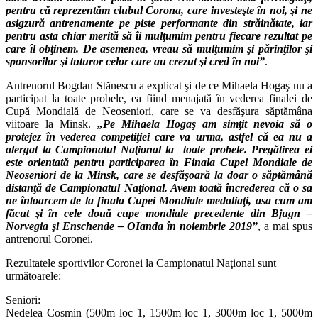
pentru că reprezentăm clubul Corona, care investeşte în noi, şi ne
asigzură antrenamente pe piste performante din străinătate, iar
pentru asta chiar merită să îi mulţumim pentru fiecare rezultat pe
care îl obţinem. De asemenea, vreau să mulţumim şi părinţilor şi
sponsorilor şi tuturor celor care au crezut şi cred în noi”
.
Antrenorul Bogdan Stănescu a explicat şi de ce Mihaela Hogaş nu a
participat la toate probele, ea fiind menajată în vederea finalei de
Cupă Mondială de Neoseniori, care se va desfăşura săptămâna
viitoare la Minsk.
„Pe Mihaela Hogaş am simţit nevoia să o
protejez în vederea competiţiei care va urma, astfel că ea nu a
alergat la Campionatul Naţional la toate probele. Pregătirea ei
este orientată pentru participarea în Finala Cupei Mondiale de
Neoseniori de la Minsk, care se desfăşoară la doar o săptămână
distanţă de Campionatul Naţional. Avem toată încrederea că o sa
ne întoarcem de la finala Cupei Mondiale medaliaţi, asa cum am
făcut şi în cele două cupe mondiale precedente din Bjugn –
Norvegia şi Enschende – OIanda în noiembrie 2019”
, a mai spus
antrenorul Coronei.
Rezultatele sportivilor Coronei la Campionatul Naţional sunt
următoarele:
Seniori:
Nedelea Cosmin (500m loc 1, 1500m loc 1, 3000m loc 1, 5000m