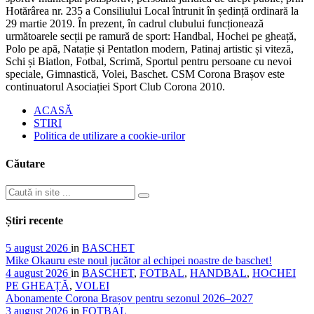
Hotărârea nr. 235 a Consiliului Local întrunit în ședință ordinară la
29 martie 2019. În prezent, în cadrul clubului funcționează
următoarele secții pe ramură de sport: Handbal, Hochei pe gheață,
Polo pe apă, Natație și Pentatlon modern, Patinaj artistic și viteză,
Schi și Biatlon, Fotbal, Scrimă, Sportul pentru persoane cu nevoi
speciale, Gimnastică, Volei, Baschet. CSM Corona Brașov este
continuatorul Asociației Sport Club Corona 2010.
ACASĂ
STIRI
Politica de utilizare a cookie-urilor
Căutare
Știri recente
5 august 2026
in
BASCHET
Mike Okauru este noul jucător al echipei noastre de baschet!
4 august 2026
in
BASCHET
,
FOTBAL
,
HANDBAL
,
HOCHEI
PE GHEAȚĂ
,
VOLEI
Abonamente Corona Brașov pentru sezonul 2026–2027
3 august 2026
in
FOTBAL