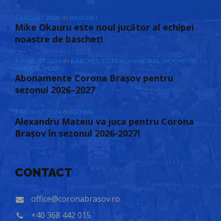
5 AUGUST 2026
IN
BASCHET
Mike Okauru este noul jucător al echipei
noastre de baschet!
4 AUGUST 2026
IN
BASCHET
,
FOTBAL
,
HANDBAL
,
HOCHEI PE
GHEAȚĂ
,
VOLEI
Abonamente Corona Brașov pentru
sezonul 2026–2027
3 AUGUST 2026
IN
FOTBAL
Alexandru Mateiu va juca pentru Corona
Brașov în sezonul 2026-2027!
CONTACT
office@coronabrasov.ro
+40 368 442 015