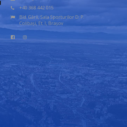
l
+40 368 442 015
Bld. Gării, Sala Sporturilor D. P.
Colibași, Et. I, Brașov
u