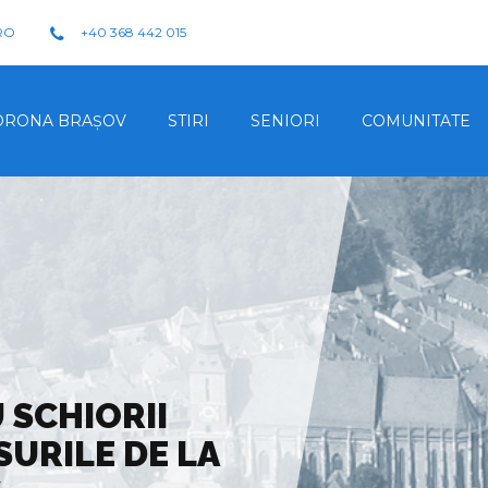
RO
+40 368 442 015
ORONA BRAŞOV
STIRI
SENIORI
COMUNITATE
 SCHIORII
URILE DE LA