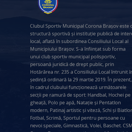
Clubul Sportiv Municipal Corona Brașov este 
structură sportivă și instituție publică de inter
local, aflată în subordinea Consiliului Local al
Municipiului Brașov. S-a înființat sub forma
unui club sportiv municipal polisportiv,
persoană juridică de drept public, prin
Hotărârea nr. 235 a Consiliului Local întrunit î
ședință ordinară la 29 martie 2019. În prezent,
în cadrul clubului funcționează următoarele
secții pe ramură de sport: Handbal, Hochei pe
gheață, Polo pe apă, Natație și Pentatlon
modern, Patinaj artistic și viteză, Schi și Biatlo
Fotbal, Scrimă, Sportul pentru persoane cu
nevoi speciale, Gimnastică, Volei, Baschet. CS