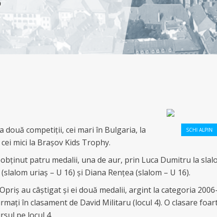
S
 două competiții, cei mari în Bulgaria, la
SCHI ALPIN
 cei mici la Brașov Kids Trophy.
u obținut patru medalii, una de aur, prin Luca Dumitru la slal
(slalom uriaș – U 16) și Diana Rențea (slalom – U 16).
 Opriș au câștigat și ei două medalii, argint la categoria 200
urmați în clasament de David Militaru (locul 4). O clasare foa
sul pe locul 4.