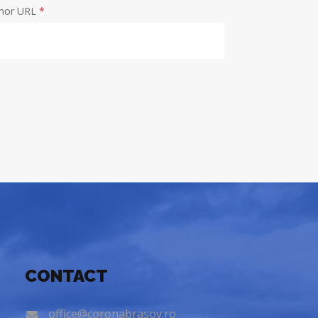
hor URL
*
CONTACT
office@coronabrasov.ro