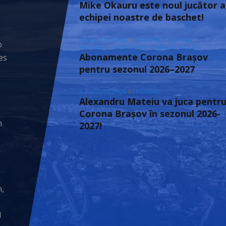
Mike Okauru este noul jucător a
echipei noastre de baschet!
4 AUGUST 2026
IN
BASCHET
,
FOTBAL
,
o
HANDBAL
,
HOCHEI PE GHEAȚĂ
,
VOLEI
Abonamente Corona Brașov
es
pentru sezonul 2026–2027
3 AUGUST 2026
IN
FOTBAL
Alexandru Mateiu va juca pentr
Corona Brașov în sezonul 2026-
n
2027!
n,
M