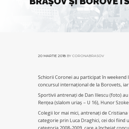
BRAȘOV ȘI BOROVET
20 MARTIE 2018
BY CORONABRASOV
Schiorii Coronei au participat în weekend la
concursul internațional de la Borovets, iar
Sportivii antrenați de Dan Iliescu (foto) a
Rențea (slalom uriaș – U 16), Hunor Szoke 
Colegii lor mai mici, antrenați de Cristiana
categorie prin Luca Draghici, cei doi fiind 
categoria 2008-2009, care a încheiat concur