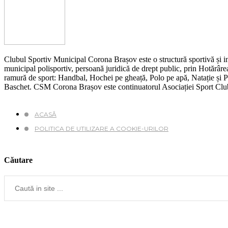
Clubul Sportiv Municipal Corona Brașov este o structură sportivă și ins
municipal polisportiv, persoană juridică de drept public, prin Hotărârea
ramură de sport: Handbal, Hochei pe gheață, Polo pe apă, Natație și Pen
Baschet. CSM Corona Brașov este continuatorul Asociației Sport Cl
ACASĂ
POLITICA DE UTILIZARE A COOKIE-URILOR
Căutare