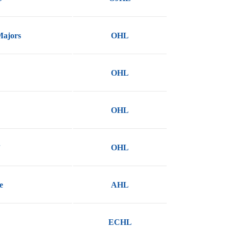
Majors
OHL
OHL
OHL
”
OHL
e
AHL
ECHL