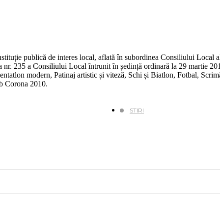
tituție publică de interes local, aflată în subordinea Consiliului Local 
 nr. 235 a Consiliului Local întrunit în ședință ordinară la 29 martie 20
tatlon modern, Patinaj artistic și viteză, Schi și Biatlon, Fotbal, Scri
ub Corona 2010.
STIRI