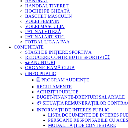
HANDBAL
HANDBAL TINERET
HOCHEI PE GHEAȚĂ
BASCHET MASCULIN
VOLEI FEMININ
VOLEI MASCULIN
PATINAJ VITEZĂ
PATINAJ ARTISTIC
FOTBAL LIGA A IV-A
COMUNITATE
STAGII DE INIȚIERE SPORTIVĂ
REDUCERE CONTRIBUTIE SPORTIVI 💥
📜 ANUNȚURI
ORGANIGRAMĂ CLUB
ℹ️ INFO PUBLIC
🗒 PROGRAM AUDIENȚE
REGULAMENTE
ACHIZIȚII PUBLICE
BUGET-FINANȚE-DREPTURI SALARIALE
💳 SITUAȚIA REMUNERAȚIILOR CONTR
INFORMAŢII DE INTERES PUBLIC
LISTA DOCUMENTE DE INTERES PU
PERSOANE RESPONSABILE CU ACESU
MODALITĂŢI DE CONTESTARE